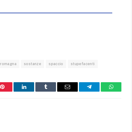
romagna
sostanze
spaccio
stupefacenti
Pinterest
LinkedIn
Tumblr
Email
Telegram
WhatsAp