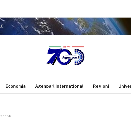
LE
Economia
Agenparl International
Regioni
Unive
facenti