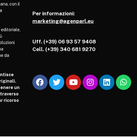
ana, con il
pa
Per informazioni:
marketing@agenparl.eu
 editoriale,
iù
Uff. (+39) 06 93 57 9408
soluzioni
Cell.
(+39) 340 681 9270
ha
he da
antisce
iginali.
tenere un
attraverso
r ricorso