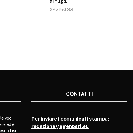
di fuga.
8 Aprile 2026
CONTATTI
le voci
Per inviare i comunicati stampa:
are ed è
redazione@agenparl.eu
esco Lisi