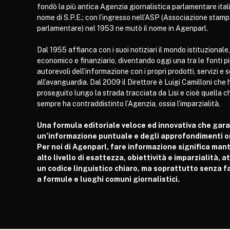
fondò la più antica Agenzia giornalistica parlamentare itali
nome di S.P.E.; con l’ingresso nell’ASP (Associazione stam
parlamentare) nel 1953 ne mutò il nome in Agenparl.
Dal 1955 affianca con i suoi notiziari il mondo istituzionale,
economico e finanziario, diventando oggi una tra le fonti p
autorevoli dell’informazione con i propri prodotti, servizi e 
all’avanguardia. Dal 2009 il Direttore è Luigi Camilloni che 
proseguito lungo la strada tracciata da Lisi e cioè quella c
sempre ha contraddistinto l’Agenzia, ossia l’imparzialità.
Una formula editoriale veloce ed innovativa che gar
un’informazione puntuale e degli approfondimenti or
Per noi di Agenparl, fare informazione significa man
alto livello di esattezza, obiettività e imparzialità, 
un codice linguistico chiaro, ma soprattutto senza fa
a formule e luoghi comuni giornalistici.