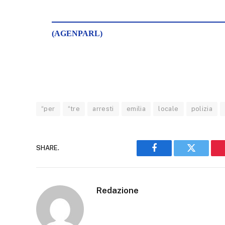
(AGENPARL)
“per
“tre
arresti
emilia
locale
polizia
SHARE.
Facebook
Twitter
Redazione