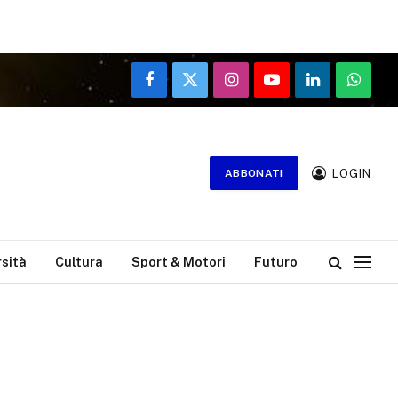
Facebook
X
Instagram
YouTube
LinkedIn
WhatsA
(Twitter)
LOGIN
ABBONATI
rsità
Cultura
Sport & Motori
Futuro