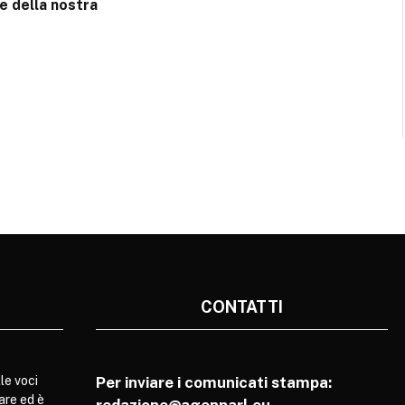
e della nostra
CONTATTI
le voci
Per inviare i comunicati stampa:
are ed è
redazione@agenparl.eu