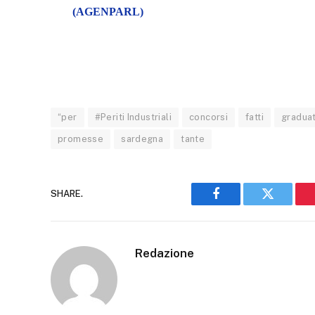
(AGENPARL)
“per
#Periti Industriali
concorsi
fatti
graduat
promesse
sardegna
tante
SHARE.
Facebook
Twitter
Redazione