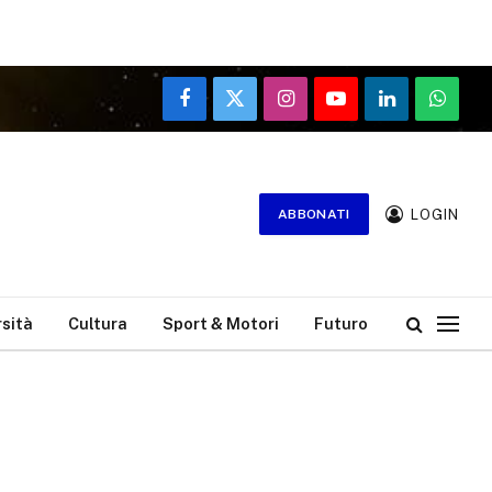
Facebook
X
Instagram
YouTube
LinkedIn
WhatsA
(Twitter)
LOGIN
ABBONATI
rsità
Cultura
Sport & Motori
Futuro