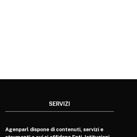
SERVIZI
Agenparl dispone di contenuti, servizi e
strumenti a cui si affidano Enti, Istituzioni