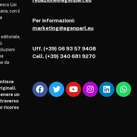
esco Lisi
ana, con il
pa
Per informazioni:
marketing@agenparl.eu
 editoriale,
iù
Uff. (+39) 06 93 57 9408
soluzioni
Cell.
(+39) 340 681 9270
ha
he da
antisce
iginali.
tenere un
attraverso
r ricorso