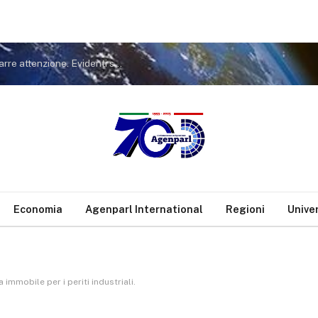
Covid. FdI a Conte: non tiri in ballo Meloni per distrarre attenzione. Evidenti sue responsabilità nella gestione pandemia
Economia
Agenparl International
Regioni
Unive
immobile per i periti industriali.