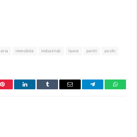
oria
immobile
industriali
laore
periti
pochi
Pinterest
LinkedIn
Tumblr
Email
Telegram
WhatsAp