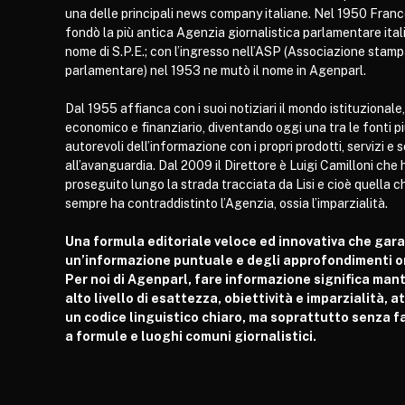
una delle principali news company italiane. Nel 1950 Franc
fondò la più antica Agenzia giornalistica parlamentare itali
nome di S.P.E.; con l’ingresso nell’ASP (Associazione stam
parlamentare) nel 1953 ne mutò il nome in Agenparl.
Dal 1955 affianca con i suoi notiziari il mondo istituzionale,
economico e finanziario, diventando oggi una tra le fonti p
autorevoli dell’informazione con i propri prodotti, servizi e 
all’avanguardia. Dal 2009 il Direttore è Luigi Camilloni che 
proseguito lungo la strada tracciata da Lisi e cioè quella c
sempre ha contraddistinto l’Agenzia, ossia l’imparzialità.
Una formula editoriale veloce ed innovativa che gar
un’informazione puntuale e degli approfondimenti or
Per noi di Agenparl, fare informazione significa man
alto livello di esattezza, obiettività e imparzialità, 
un codice linguistico chiaro, ma soprattutto senza fa
a formule e luoghi comuni giornalistici.