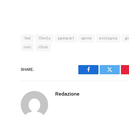
“del
15mila
agenparl
aprile
ecologica
gi
rieti
rifiuti
SHARE.
Facebook
Twitter
Redazione