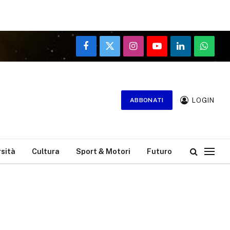
Facebook
X
Instagram
YouTube
LinkedIn
WhatsA
(Twitter)
LOGIN
ABBONATI
rsità
Cultura
Sport & Motori
Futuro