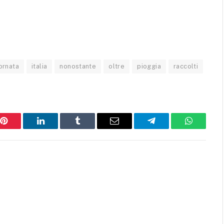
ornata
italia
nonostante
oltre
pioggia
raccolti
Pinterest
LinkedIn
Tumblr
Email
Telegram
WhatsAp