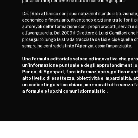
parlamentare) nel 1953 ne mutò il nome in Agenparl.
Dal 1955 affianca con i suoi notiziari il mondo istituzionale,
economico e finanziario, diventando oggi una tra le fonti p
autorevoli dell’informazione con i propri prodotti, servizi e 
all’avanguardia. Dal 2009 il Direttore è Luigi Camilloni che 
proseguito lungo la strada tracciata da Lisi e cioè quella c
sempre ha contraddistinto l’Agenzia, ossia l’imparzialità.
Una formula editoriale veloce ed innovativa che gar
un’informazione puntuale e degli approfondimenti or
Per noi di Agenparl, fare informazione significa man
alto livello di esattezza, obiettività e imparzialità, 
un codice linguistico chiaro, ma soprattutto senza fa
a formule e luoghi comuni giornalistici.