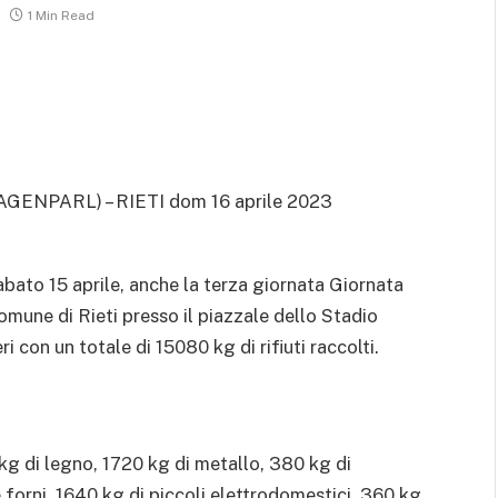
1 Min Read
AGENPARL) – RIETI dom 16 aprile 2023
bato 15 aprile, anche la terza giornata Giornata
une di Rieti presso il piazzale dello Stadio
i con un totale di 15080 kg di rifiuti raccolti.
kg di legno, 1720 kg di metallo, 380 kg di
 e forni, 1640 kg di piccoli elettrodomestici, 360 kg