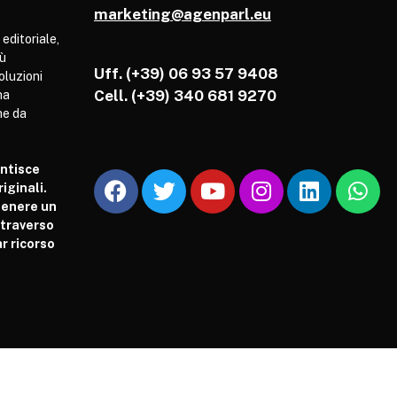
marketing@agenparl.eu
 editoriale,
iù
Uff. (+39) 06 93 57 9408
soluzioni
Cell.
(+39) 340 681 9270
ha
he da
antisce
iginali.
tenere un
attraverso
r ricorso