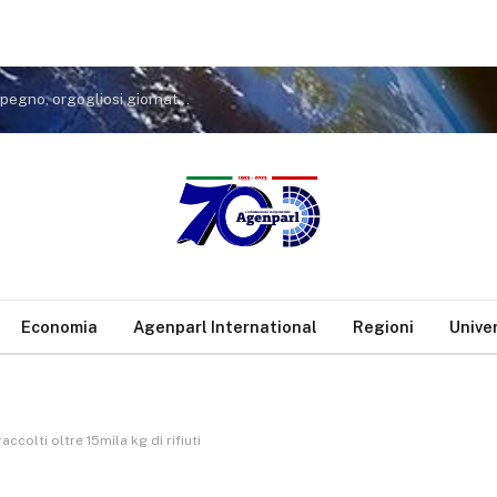
Infrastrutture, Zinzi (Lega): Fortorina era nostro impegno, orgogliosi giornata di oggi
Economia
Agenparl International
Regioni
Unive
ccolti oltre 15mila kg di rifiuti