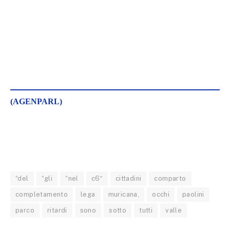
(AGENPARL)
“del
“gli
“nel
c6″
cittadini
comparto
completamento
lega
muricana,
occhi
paolini
parco
ritardi
sono
sotto
tutti
valle