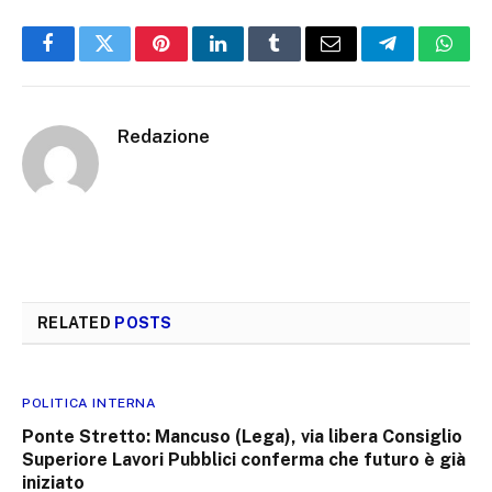
Facebook
Twitter
Pinterest
LinkedIn
Tumblr
Email
Telegram
What
Redazione
RELATED
POSTS
POLITICA INTERNA
Ponte Stretto: Mancuso (Lega), via libera Consiglio
Superiore Lavori Pubblici conferma che futuro è già
iniziato