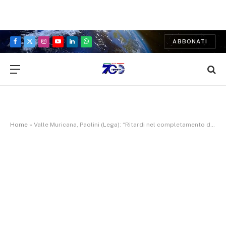
ABBONATI
Facebook
X
Instagram
YouTube
LinkedIn
WhatsApp
(Twitter)
Home
»
Valle Muricana, Paolini (Lega): “Ritardi nel completamento del parco del “Comparto C6″ sono sotto gli occhi di tutti i cittadini”.