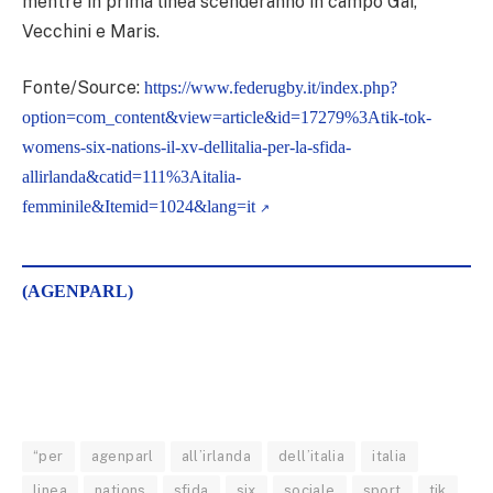
mentre in prima linea scenderanno in campo Gai,
Vecchini e Maris.
Fonte/Source:
https://www.federugby.it/index.php?
option=com_content&view=article&id=17279%3Atik-tok-
womens-six-nations-il-xv-dellitalia-per-la-sfida-
allirlanda&catid=111%3Aitalia-
femminile&Itemid=1024&lang=it
(AGENPARL)
“per
agenparl
all’irlanda
dell’italia
italia
linea
nations
sfida
six
sociale
sport
tik