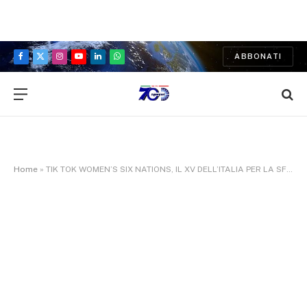
ABBONATI
Facebook
X
Instagram
YouTube
LinkedIn
WhatsApp
(Twitter)
Home
»
TIK TOK WOMEN’S SIX NATIONS, IL XV DELL’ITALIA PER LA SFIDA ALL’IRLANDA