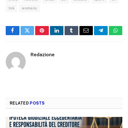
tok
womens
Facebook
Twitter
Pinterest
LinkedIn
Tumblr
Email
Telegram
What
Redazione
RELATED
POSTS