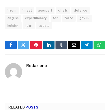
“from
“meet
agenparl
chiefs
defence
english
expeditionary
for:
force
gov.uk
helsinki
joint
update
Facebook
Twitter
Pinterest
LinkedIn
Tumblr
Email
Telegram
What
Redazione
RELATED
POSTS