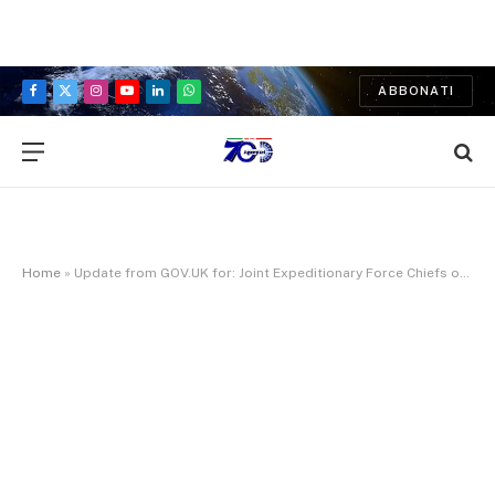
ABBONATI
Facebook
X
Instagram
YouTube
LinkedIn
WhatsApp
(Twitter)
Home
»
Update from GOV.UK for: Joint Expeditionary Force Chiefs of Defence meet in Helsinki