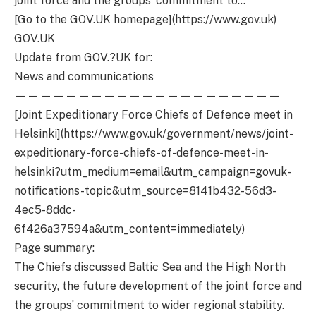
joint force and the groups’ commitment to…
[Go to the GOV.UK homepage](https://www.gov.uk)
GOV.UK
Update from GOV.?UK for:
News and communications
—————————————————————
[Joint Expeditionary Force Chiefs of Defence meet in
Helsinki](https://www.gov.uk/government/news/joint-
expeditionary-force-chiefs-of-defence-meet-in-
helsinki?utm_medium=email&utm_campaign=govuk-
notifications-topic&utm_source=8141b432-56d3-
4ec5-8ddc-
6f426a37594a&utm_content=immediately)
Page summary:
The Chiefs discussed Baltic Sea and the High North
security, the future development of the joint force and
the groups’ commitment to wider regional stability.