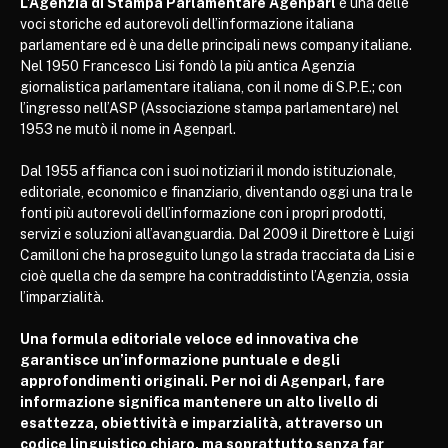
L’Agenzia di Stampa Parlamentare Agenparl
è una delle
voci storiche ed autorevoli dell’informazione italiana
parlamentare ed è una delle principali news company italiane.
Nel 1950 Francesco Lisi fondò la più antica Agenzia
giornalistica parlamentare italiana, con il nome di S.P.E.; con
l’ingresso nell’ASP (Associazione stampa parlamentare) nel
1953 ne mutò il nome in Agenparl.
Dal 1955 affianca con i suoi notiziari il mondo istituzionale,
editoriale, economico e finanziario, diventando oggi una tra le
fonti più autorevoli dell’informazione con i propri prodotti,
servizi e soluzioni all’avanguardia. Dal 2009 il Direttore è Luigi
Camilloni che ha proseguito lungo la strada tracciata da Lisi e
cioè quella che da sempre ha contraddistinto l’Agenzia, ossia
l’imparzialità.
Una formula editoriale veloce ed innovativa che
garantisce un’informazione puntuale e degli
approfondimenti originali. Per noi di Agenparl, fare
informazione significa mantenere un alto livello di
esattezza, obiettività e imparzialità, attraverso un
codice linguistico chiaro, ma soprattutto senza far