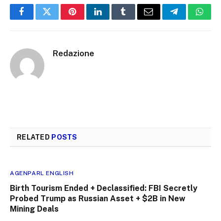
Facebook
Twitter
Pinterest
LinkedIn
Tumblr
Email
Telegram
What
Redazione
RELATED
POSTS
AGENPARL ENGLISH
Birth Tourism Ended + Declassified: FBI Secretly
Probed Trump as Russian Asset + $2B in New
Mining Deals