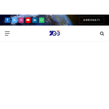
ABBONATI
Facebook
X
Instagram
YouTube
LinkedIn
WhatsApp
(Twitter)