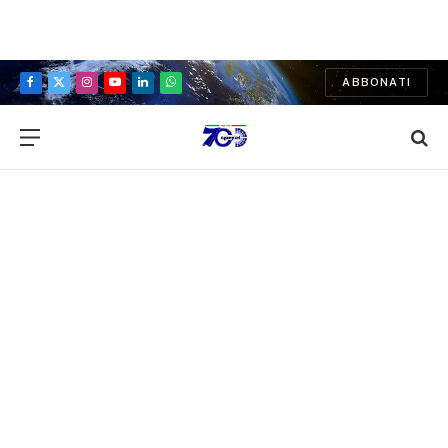
ABBONATI
Facebook
X
Instagram
YouTube
LinkedIn
WhatsApp
(Twitter)