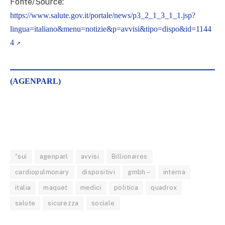
Fonte/Source:
https://www.salute.gov.it/portale/news/p3_2_1_3_1_1.jsp?
lingua=italiano&menu=notizie&p=avvisi&tipo=dispo&id=1144
4
(AGENPARL)
“sui
agenparl
avvisi
Billionaires
cardiopulmonary
dispositivi
gmbh –
interna
italia
maquet
medici
politica
quadrox
salute
sicurezza
sociale