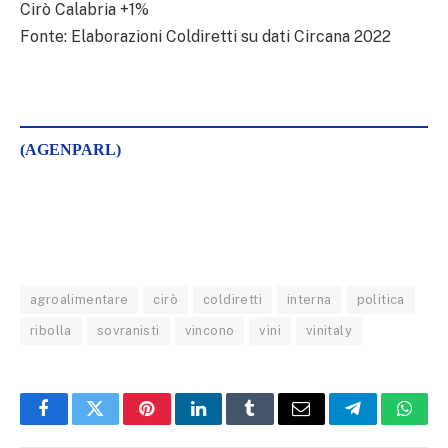
Cirò Calabria +1%
Fonte: Elaborazioni Coldiretti su dati Circana 2022
(AGENPARL)
agroalimentare
cirò
coldiretti
interna
politica
ribolla
sovranisti
vincono
vini
vinitaly
Facebook
Twitter
Pinterest
LinkedIn
Tumblr
Email
Telegram
What