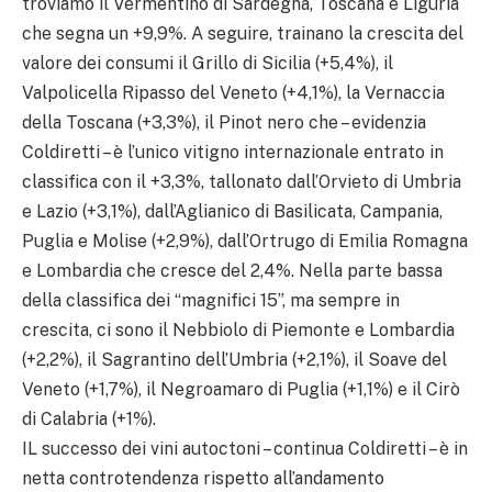
troviamo il Vermentino di Sardegna, Toscana e Liguria
che segna un +9,9%. A seguire, trainano la crescita del
valore dei consumi il Grillo di Sicilia (+5,4%), il
Valpolicella Ripasso del Veneto (+4,1%), la Vernaccia
della Toscana (+3,3%), il Pinot nero che – evidenzia
Coldiretti – è l’unico vitigno internazionale entrato in
classifica con il +3,3%, tallonato dall’Orvieto di Umbria
e Lazio (+3,1%), dall’Aglianico di Basilicata, Campania,
Puglia e Molise (+2,9%), dall’Ortrugo di Emilia Romagna
e Lombardia che cresce del 2,4%. Nella parte bassa
della classifica dei “magnifici 15”, ma sempre in
crescita, ci sono il Nebbiolo di Piemonte e Lombardia
(+2,2%), il Sagrantino dell’Umbria (+2,1%), il Soave del
Veneto (+1,7%), il Negroamaro di Puglia (+1,1%) e il Cirò
di Calabria (+1%).
IL successo dei vini autoctoni – continua Coldiretti – è in
netta controtendenza rispetto all’andamento