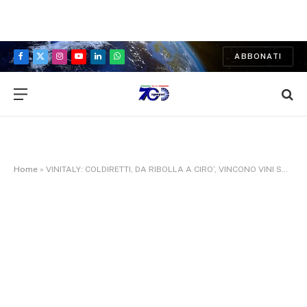
ABBONATI
Facebook
X
Instagram
YouTube
LinkedIn
WhatsApp
(Twitter)
Home
»
VINITALY: COLDIRETTI, DA RIBOLLA A CIRO’, VINCONO VINI SOVRANISTI