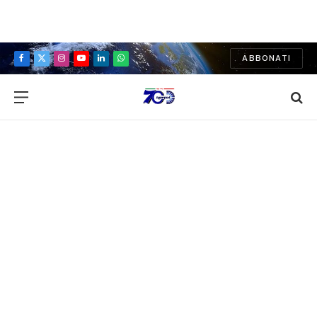
ABBONATI
Facebook
X
Instagram
YouTube
LinkedIn
WhatsApp
(Twitter)