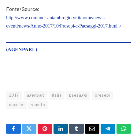
Fonte/Source:
http://www.comune.santambrogio.vr.it/home/news-
eventi/news/Anno-2017/10/Presepi-e-Paesaggi-2017.html
(AGENPARL)
2017
agenparl
italia
paesaggi
presepi
sociale
veneto
Facebook
Twitter
Pinterest
LinkedIn
Tumblr
Email
Telegram
What