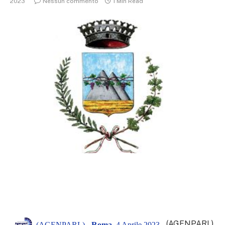
2023
Nessun commento
1 Min Read
(AGENPARL)
(AGENPARL) -
Roma
, 4 Aprile 2023 -