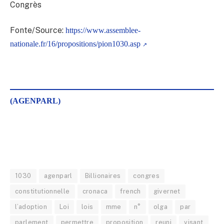
Congrès
Fonte/Source:
https://www.assemblee-
nationale.fr/16/propositions/pion1030.asp
(AGENPARL)
1030
agenparl
Billionaires
congres
constitutionnelle
cronaca
french
givernet
l’adoption
Loi
lois
mme
n°
olga
par
parlement
permettre
proposition
reuni
visant