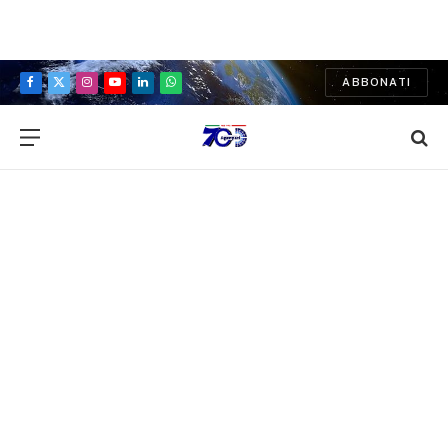
ABBONATI
Facebook
X
Instagram
YouTube
LinkedIn
WhatsApp
(Twitter)