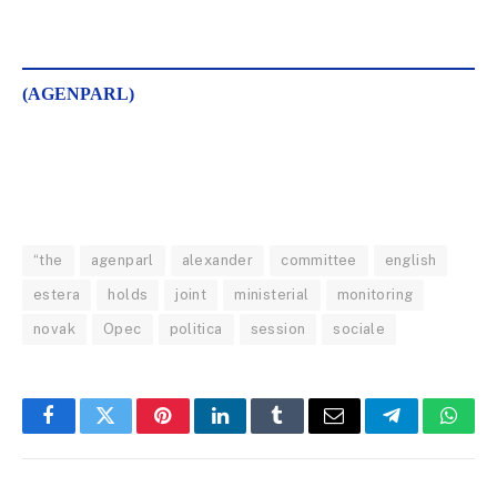
(AGENPARL)
“the
agenparl
alexander
committee
english
estera
holds
joint
ministerial
monitoring
novak
Opec
politica
session
sociale
Facebook
Twitter
Pinterest
LinkedIn
Tumblr
Email
Telegram
What