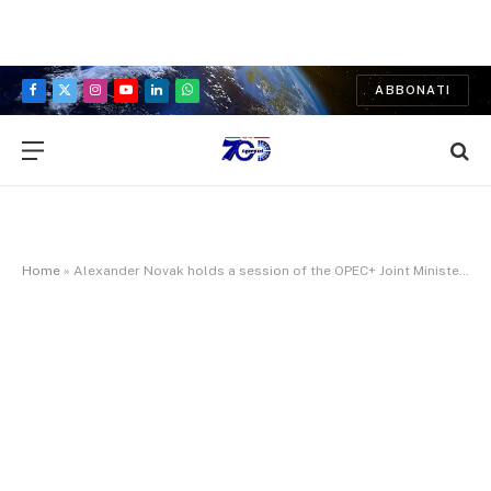
ABBONATI
Facebook
X
Instagram
YouTube
LinkedIn
WhatsApp
(Twitter)
Home
»
Alexander Novak holds a session of the OPEC+ Joint Ministerial Monitoring Committee