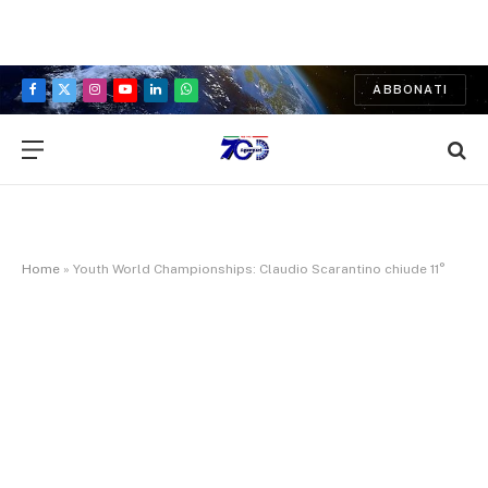
ABBONATI
Facebook
X
Instagram
YouTube
LinkedIn
WhatsApp
(Twitter)
Home
»
Youth World Championships: Claudio Scarantino chiude 11°