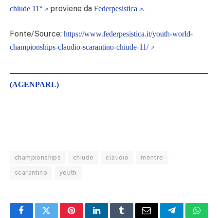
proviene da
.
chiude 11°
Federpesistica
Fonte/Source:
https://www.federpesistica.it/youth-world-
championships-claudio-scarantino-chiude-11/
(AGENPARL)
championships
chiude
claudio
mentre
scarantino
youth
Facebook
Twitter
Pinterest
LinkedIn
Tumblr
Email
Telegram
What