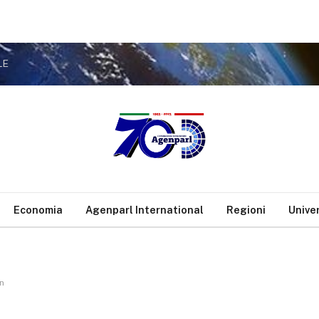
LE
Economia
Agenparl International
Regioni
Unive
on