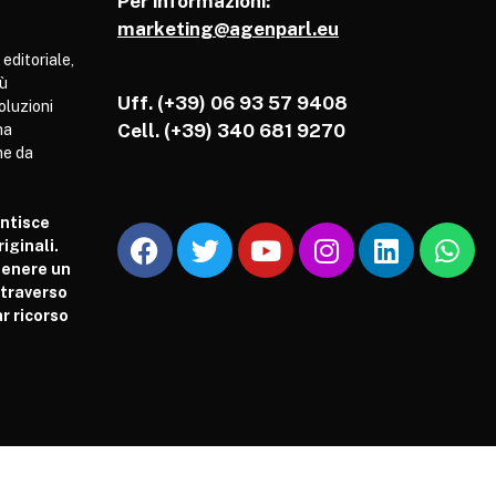
Per informazioni:
marketing@agenparl.eu
 editoriale,
iù
Uff. (+39) 06 93 57 9408
soluzioni
Cell.
(+39) 340 681 9270
ha
he da
antisce
iginali.
tenere un
attraverso
r ricorso