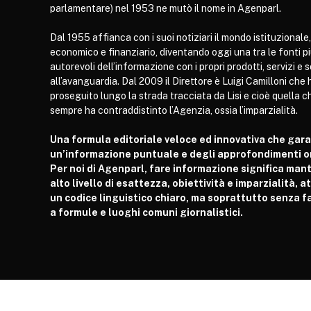
parlamentare) nel 1953 ne mutò il nome in Agenparl.
Dal 1955 affianca con i suoi notiziari il mondo istituzionale,
economico e finanziario, diventando oggi una tra le fonti p
autorevoli dell’informazione con i propri prodotti, servizi e 
all’avanguardia. Dal 2009 il Direttore è Luigi Camilloni che 
proseguito lungo la strada tracciata da Lisi e cioè quella c
sempre ha contraddistinto l’Agenzia, ossia l’imparzialità.
Una formula editoriale veloce ed innovativa che gar
un’informazione puntuale e degli approfondimenti or
Per noi di Agenparl, fare informazione significa man
alto livello di esattezza, obiettività e imparzialità, 
un codice linguistico chiaro, ma soprattutto senza fa
a formule e luoghi comuni giornalistici.