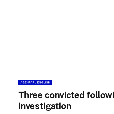
AGENPARL ENGLISH
Three convicted follow
investigation