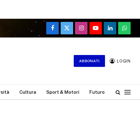
Facebook
X
Instagram
YouTube
LinkedIn
WhatsA
(Twitter)
LOGIN
ABBONATI
rsità
Cultura
Sport & Motori
Futuro