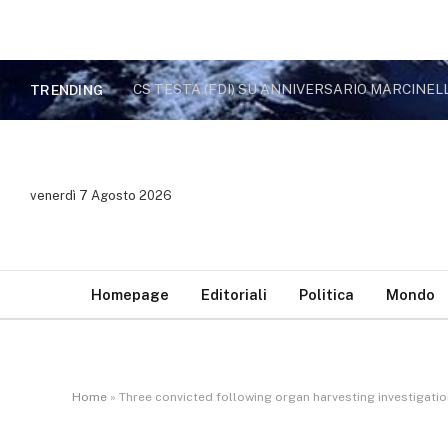
CS TESTA (FDI) SU ANNIVERSARIO MARCINEL
TRENDING
venerdì 7 Agosto 2026
Homepage
Editoriali
Politica
Mondo
Home
»
Three convicted following organ harvesting investigati