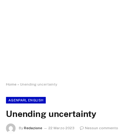
Home
»
Unending uncertainty
AGENPARL ENGLISH
Unending uncertainty
By
Redazione
22 Marzo 2023
Nessun commento