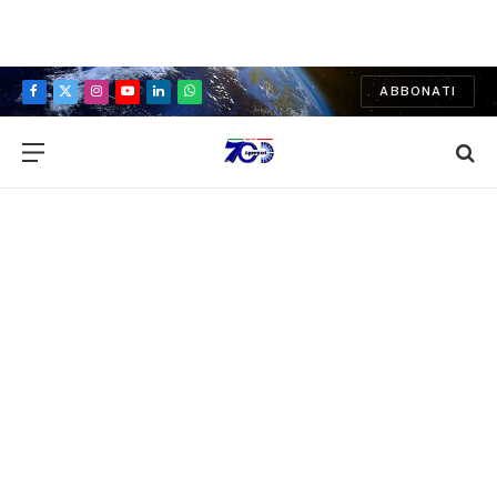
ABBONATI
Facebook
X
Instagram
YouTube
LinkedIn
WhatsApp
(Twitter)