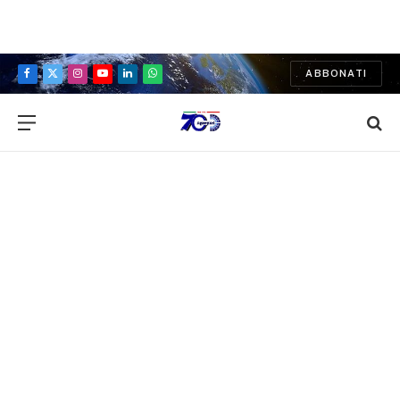
ABBONATI
Facebook
X
Instagram
YouTube
LinkedIn
WhatsApp
(Twitter)