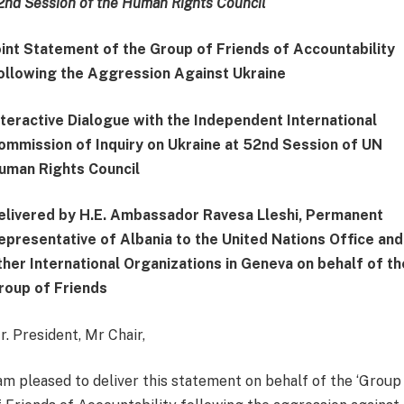
2nd Session of the Human Rights Council
oint Statement of the Group of Friends of Accountability
ollowing the Aggression Against Ukraine
nteractive Dialogue with the Independent International
ommission of Inquiry on Ukraine at 52nd Session of UN
uman Rights Council
elivered by H.E. Ambassador Ravesa Lleshi, Permanent
epresentative of Albania to the United Nations Office and
ther International Organizations in Geneva on behalf of th
roup of Friends
r. President, Mr Chair,
 am pleased to deliver this statement on behalf of the ‘Group