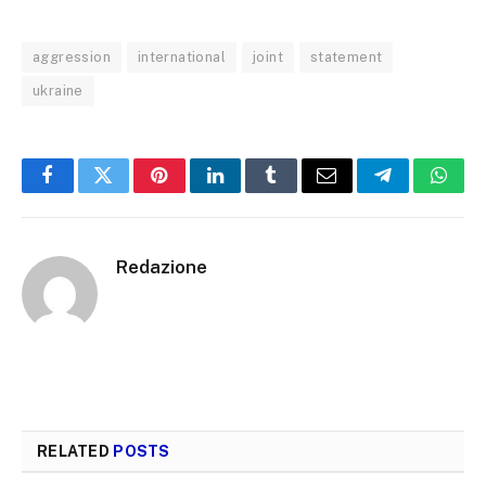
aggression
international
joint
statement
ukraine
Facebook
Twitter
Pinterest
LinkedIn
Tumblr
Email
Telegram
What
Redazione
RELATED
POSTS