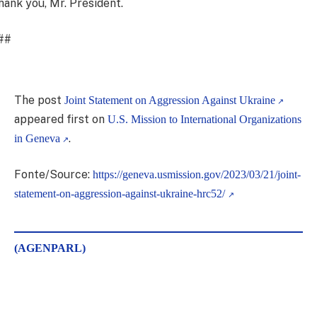
hank you, Mr. President.
##
The post
Joint Statement on Aggression Against Ukraine
appeared first on
U.S. Mission to International Organizations
.
in Geneva
Fonte/Source:
https://geneva.usmission.gov/2023/03/21/joint-
statement-on-aggression-against-ukraine-hrc52/
(AGENPARL)