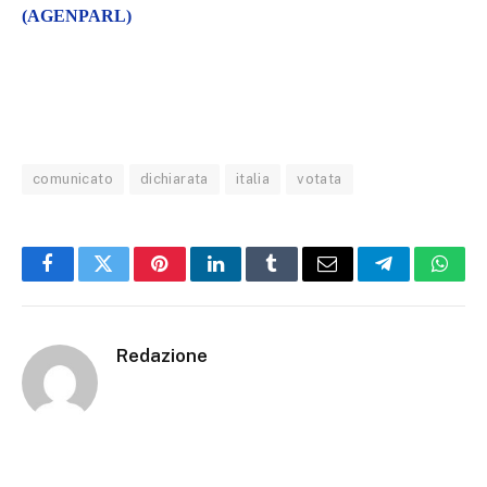
(AGENPARL)
comunicato
dichiarata
italia
votata
Facebook
Twitter
Pinterest
LinkedIn
Tumblr
Email
Telegram
What
Redazione