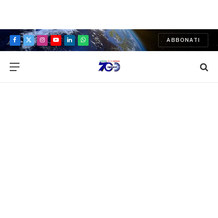
ABBONATI
Facebook
X
Instagram
YouTube
LinkedIn
WhatsApp
(Twitter)