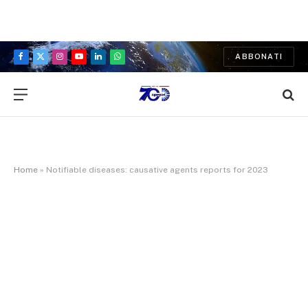
ABBONATI
Facebook
X
Instagram
YouTube
LinkedIn
WhatsApp
(Twitter)
Home
»
Notifiable diseases: causative agents reports for 2023