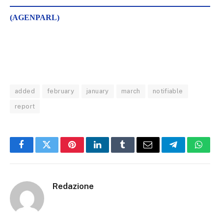
(AGENPARL)
added
february
january
march
notifiable
report
Facebook
Twitter
Pinterest
LinkedIn
Tumblr
Email
Telegram
What
Redazione