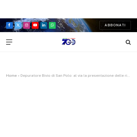
ABBONATI
Facebook
X
Instagram
YouTube
LinkedIn
WhatsApp
(Twitter)
Home
»
Depuratore Bivio di San Polo: al via la presentazione delle richieste ad Acea per i nuovi allacci alla rete fognaria