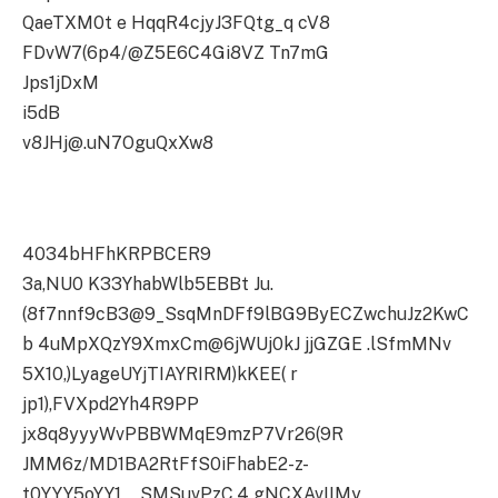
QaeTXM0t e HqqR4cjyJ3FQtg_q cV8
FDvW7(6p4/@Z5E6C4Gi8VZ Tn7mG
Jps1jDxM
i5dB
v8JHj@.uN7OguQxXw8
4034bHFhKRPBCER9
3a,NU0 K33YhabWlb5EBBt Ju.
(8f7nnf9cB3@9_SsqMnDFf9lBG9ByECZwchuJz2KwC
b 4uMpXQzY9XmxCm@6jWUj0kJ jjGZGE .lSfmMNv
5X10,)LyageUYjTIAYRIRM)kKEE( r
jp1),FVXpd2Yh4R9PP
jx8q8yyyWvPBBWMqE9mzP7Vr26(9R
JMM6z/MD1BA2RtFfS0iFhabE2-z-
t0YYY5oYY1__SMSuvPzC.4 gNCXAvIIMy