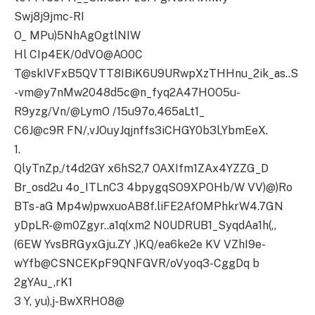
Swj8j9jmc-RI
O_ MPu)5NhAgOgtlNIW
Hl CIp4EK/0dVO@AO0C
T@skIVFxB5QVTT8IBiK6U9URwpXzTHHnu_2ik_as..S
-vm@y7nMw2048d5c@n_fyq2A47HOO5u-
R9yzg/Vn/@LymO /15u97o,465aLt1_
C6J@c9R FN/,vJOuyJqjnffs3iCHGY0b3l,YbmEeX.
1.
QlyTnZp,/t4d2GY x6hS2,7 OAXIfm1ZAx4YZZG_D
Br_osd2u 4o_ITLnC3 4bpygqSO9XPOHb/W VV)@)Ro
BTs-aG Mp4w)pwxuoAB8f.liFE2AfOMPhkrW4.7GN
yDpLR-@m0Zgyr..a1q(xm2 N0UDRUB1_SyqdAa1h(,,
(6EW YvsBRGyxGju.ZY ,)KQ/ea6ke2e KV VZhI9e-
wYfb@CSNCEKpF9QNFGVR/oVyoq3-CggDq b
2gYAu_,rK1
3 Y, yu),j-BwXRHO8@