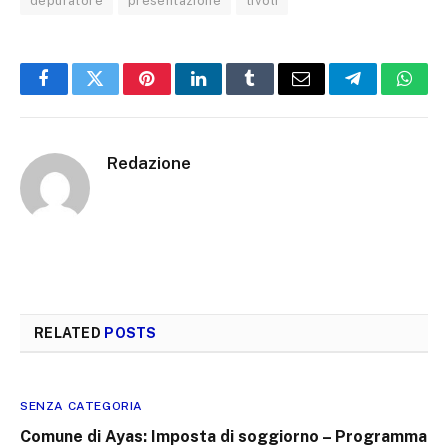
depuratore
presentazione
tivoli
Facebook
Twitter
Pinterest
LinkedIn
Tumblr
Email
Telegram
What
Redazione
RELATED
POSTS
SENZA CATEGORIA
Comune di Ayas: Imposta di soggiorno – Programma