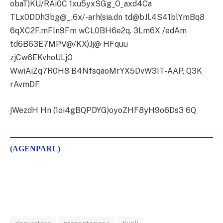
obaT)KU/RAi0C 1xu5yxSGg_O_axd4Ca
TLx0DDh3bg@_,6x/-arh(sia.dn td@bJl.4S41blYmBq8
6qXC2F,mFln9Fm wCL0BH6e2q. 3Lm6X /edAm
td6B63E7MPV@/KX)Jj@ HFquu
zjCw6EKvhoULjO
WwiAiZq7R0H8 B4NfsqaoMrYX5DvW3IT-AAP, Q3K
rAvmDF
jWezdH Hn (1oi4gBQPDYG)oyoZHF8yH9o6Ds3 6Q
(AGENPARL)