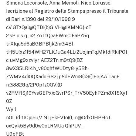
Simona Loconsole, Anna Memoli, Nico Lorusso.
Iscrizione al Registro della Stampa presso il Tribunale
di Bari n.1390 del 29/10/1998 9
cV 8TzQal@QTDi(b)G VH@iKMNG(-oT
2.sP o s q_n2 ZoTfQeaFWmC.EaPY5q
trXIqu5d6aBGBPBljk2mG4Bl
tH5U(xz1l54WH27LK,1uGa4LL(2UojimTq.MkfdiRkiPOt
c uvMg9xzviyr AEZ2Tn.m9tQ9(BZ
8wX35LRI4h_v80qhfWUDty8-y5Bh-
ZWMV4d)0QXado.6S2j.p8dEWm9(c3((JEejAA TaqE
n,G882Gq/2P0pfz0QV)(D
v2FMf)Sj19YvsGEPx)oGvrPSr_TrV50EyhPZm8Xf8Xyf
0Z
Wy l
nOL (d tJCjq5u,V NLjFkFV1o((1,-n@DdxOHPHcJ-
oxQyk5By9d0w0oLRMUa QhPUV_
U9pFBt