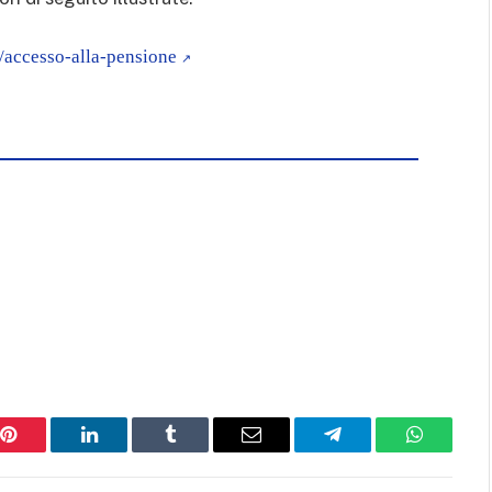
i/accesso-alla-pensione
Pinterest
LinkedIn
Tumblr
Email
Telegram
WhatsAp