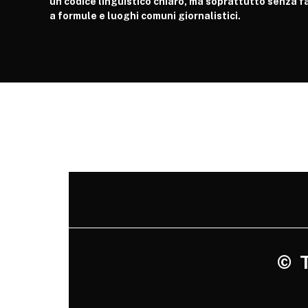
un codice linguistico chiaro, ma soprattutto senza fa
a formule e luoghi comuni giornalistici.
©
Tu