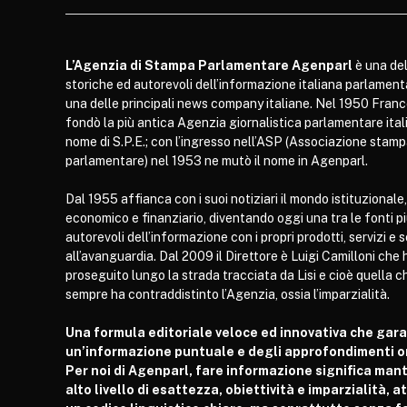
L’Agenzia di Stampa Parlamentare Agenparl
è una del
storiche ed autorevoli dell’informazione italiana parlament
una delle principali news company italiane. Nel 1950 Franc
fondò la più antica Agenzia giornalistica parlamentare itali
nome di S.P.E.; con l’ingresso nell’ASP (Associazione stam
parlamentare) nel 1953 ne mutò il nome in Agenparl.
Dal 1955 affianca con i suoi notiziari il mondo istituzionale,
economico e finanziario, diventando oggi una tra le fonti p
autorevoli dell’informazione con i propri prodotti, servizi e 
all’avanguardia. Dal 2009 il Direttore è Luigi Camilloni che 
proseguito lungo la strada tracciata da Lisi e cioè quella c
sempre ha contraddistinto l’Agenzia, ossia l’imparzialità.
Una formula editoriale veloce ed innovativa che gar
un’informazione puntuale e degli approfondimenti or
Per noi di Agenparl, fare informazione significa man
alto livello di esattezza, obiettività e imparzialità, 