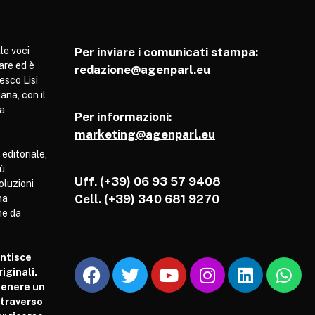
le voci
Per inviare i comunicati stampa:
are ed è
redazione@agenparl.eu
esco Lisi
ana, con il
pa
Per informazioni:
marketing@agenparl.eu
 editoriale,
iù
Uff. (+39) 06 93 57 9408
soluzioni
Cell.
(+39) 340 681 9270
ha
he da
antisce
iginali.
tenere un
attraverso