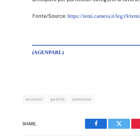
Fonte/Source:
https://temi.camera.it/leg19/tem
(AGENPARL)
accesso
gestito
pensione
SHARE.
Facebook
Twitter