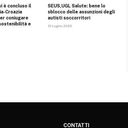
i è concluso il
SEUS,UGL Salute: bene lo
ia-Croazia
sblocco delle assunzioni degli
er coniugare
autisti soccorritori
sostenibilità e
31 Luglio 2026
CONTATTI