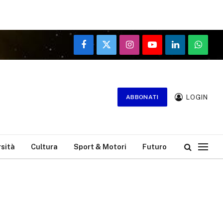
Facebook
X
Instagram
YouTube
LinkedIn
WhatsA
(Twitter)
LOGIN
ABBONATI
rsità
Cultura
Sport & Motori
Futuro