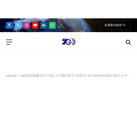
ABBONATI
Facebook
X
Instagram
YouTube
LinkedIn
WhatsApp
(Twitter)
Home
»
INSEDIAMENTO DEL COMITATO UNICO DI GARANZIA DELLA PROVINCIA DI FOGGIA