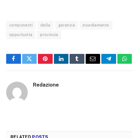
componenti
della
garanzia
insediamento
opportunita
provincia
Facebook
Twitter
Pinterest
LinkedIn
Tumblr
Email
Telegram
What
Redazione
RELATED
POSTS