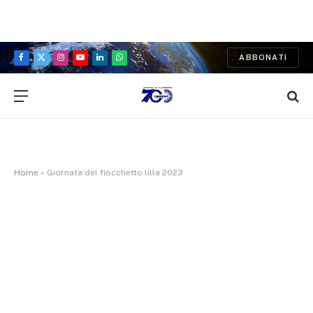
ABBONATI
Facebook
X
Instagram
YouTube
LinkedIn
WhatsApp
(Twitter)
Home
»
Giornata del fiocchetto lilla 2023