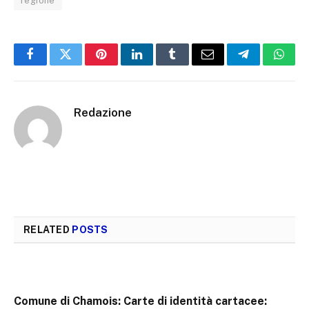
regione
Facebook
Twitter
Pinterest
LinkedIn
Tumblr
Email
Telegram
What
Redazione
RELATED
POSTS
Comune di Chamois: Carte di identità cartacee: