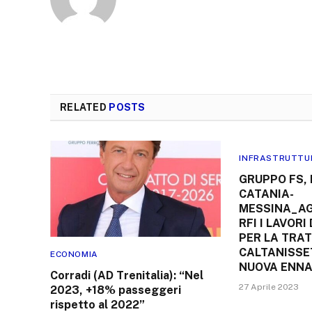
RELATED
POSTS
INFRASTRUTTU
GRUPPO FS,
CATANIA-
MESSINA_AG
RFI I LAVORI 
PER LA TRA
CALTANISSET
ECONOMIA
NUOVA ENN
Corradi (AD Trenitalia): “Nel
27 Aprile 2023
2023, +18% passeggeri
rispetto al 2022”