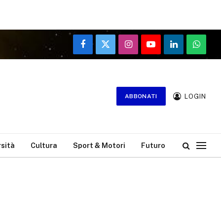
Facebook
X
Instagram
YouTube
LinkedIn
WhatsA
(Twitter)
LOGIN
ABBONATI
rsità
Cultura
Sport & Motori
Futuro