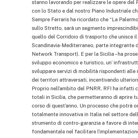
stanno lavorando per realizzare le opere del
con lo Stato e dal nostro Piano Industriale che,
Sempre Ferraris ha ricordato che “La Palermo 
sullo Stretto, sarà un segmento imprescindibi
quello del Corridoio di trasporto che unisce il
Scandinavia-Mediterraneo, parte integrante 
Network Transport). E per la Sicilia – ha pros
sviluppo economico e turistico, un’ infrastrut
sviluppare servizi di mobilità rispondenti alle n
dei territori attraversati, incentivando ulterio
Proprio nell’ambito del PNRR, RFI ha infatti ch
totali in Sicilia, che permetteranno di aprire 
corso di quest’anno. Un processo che potrà or
totalmente innovativa in Italia nel settore de
strumento di contro-garanzia a favore di inter
fondamentale nel facilitare l’implementazione 