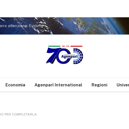
Covid. FdI a Conte: non tiri in ballo Meloni per distrarre attenzione. Evidenti sue responsabilità nella gestione pandemia
Economia
Agenparl International
Regioni
Unive
EURO PER COMPLETARLA