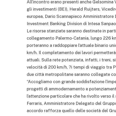
All’incontro erano presenti anche Gelsomina V
gli investimenti (BEI), Herald Ruijters, Vice
europea, Dario Scannapieco Amministratore De
Investment Banking Division di Intesa Sanpao
Le risorse stanziate saranno destinate in part
collegamento Palermo-Catania, lungo 226 km
porteranno a raddoppiare l’attuale binario unic
km/h. Il completamento dei lavori permetterà d
attuali. Sulla rete potenziata, infatti, i treni
velocità di 200 km/h, ?i tempi di viaggio tra P
due città metropolitane saranno collegate con t
“Accogliamo con grande soddisfazione l’impeg
progetti di ammodernamento e potenziamento d
l’attenzione particolare che ha rivolto verso il
Ferraris, Amministratore Delegato del Gruppo F
accordo rafforza quello delle società del Gru