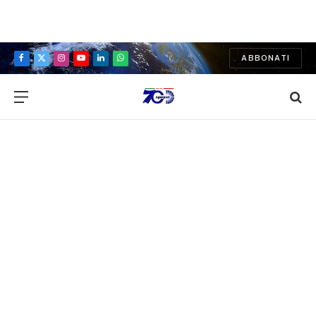
ABBONATI
Facebook
X
Instagram
YouTube
LinkedIn
WhatsApp
(Twitter)