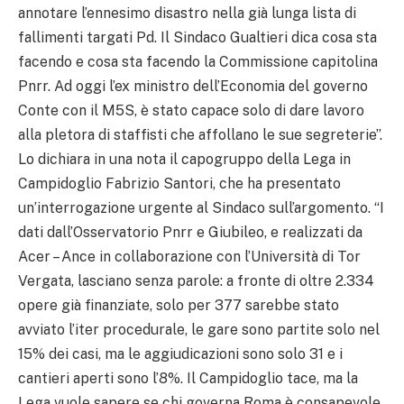
annotare l’ennesimo disastro nella già lunga lista di
fallimenti targati Pd. Il Sindaco Gualtieri dica cosa sta
facendo e cosa sta facendo la Commissione capitolina
Pnrr. Ad oggi l’ex ministro dell’Economia del governo
Conte con il M5S, è stato capace solo di dare lavoro
alla pletora di staffisti che affollano le sue segreterie”.
Lo dichiara in una nota il capogruppo della Lega in
Campidoglio Fabrizio Santori, che ha presentato
un’interrogazione urgente al Sindaco sull’argomento. “I
dati dall’Osservatorio Pnrr e Giubileo, e realizzati da
Acer – Ance in collaborazione con l’Università di Tor
Vergata, lasciano senza parole: a fronte di oltre 2.334
opere già finanziate, solo per 377 sarebbe stato
avviato l’iter procedurale, le gare sono partite solo nel
15% dei casi, ma le aggiudicazioni sono solo 31 e i
cantieri aperti sono l’8%. Il Campidoglio tace, ma la
Lega vuole sapere se chi governa Roma è consapevole