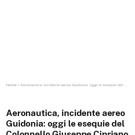
Home
»
Aeronautica, incidente aereo Guidonia: oggi le esequie del Colonnello Giuseppe Cipriano e del Tenente Colonnello Marco Meneghello nella Parrocchia Beata Maria Vergine di Loreto di Guidonia
Aeronautica, incidente aereo
Guidonia: oggi le esequie del
Colonnello Giuseppe Cipriano