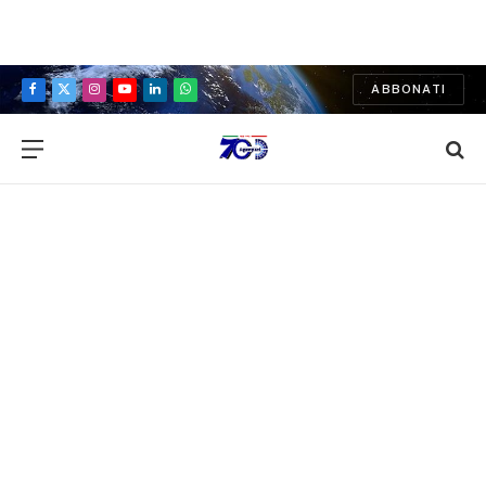
ABBONATI
Facebook
X
Instagram
YouTube
LinkedIn
WhatsApp
(Twitter)