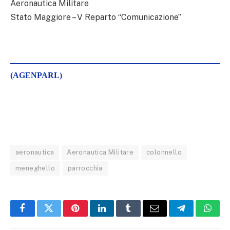
Aeronautica Militare
Stato Maggiore – V Reparto “Comunicazione”
(AGENPARL)
aeronautica
Aeronautica Militare
colonnello
meneghello
parrocchia
Facebook
Twitter
Pinterest
LinkedIn
Tumblr
Email
Telegram
What