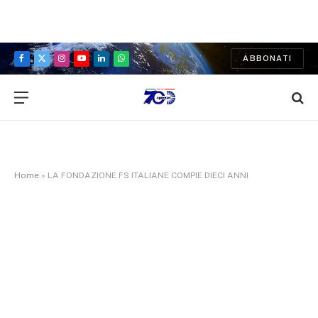
ABBONATI
Facebook
X
Instagram
YouTube
LinkedIn
WhatsApp
(Twitter)
Home
»
LA FONDAZIONE FS ITALIANE COMPIE DIECI ANNI