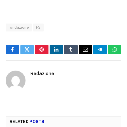
fondazione
FS
Facebook
Twitter
Pinterest
LinkedIn
Tumblr
Email
Telegram
What
Redazione
RELATED
POSTS