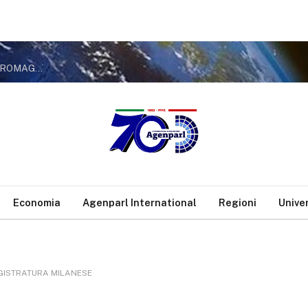
MONTAGNA, CAVANDOLI (LEGA): “ANCHE LA REGIONE EMILIA-ROMAGNA SEGUE LA LINEA DELLA LEGA: SOSTEGNI DA FONDO STATALE
Economia
Agenparl International
Regioni
Unive
AGISTRATURA MILANESE