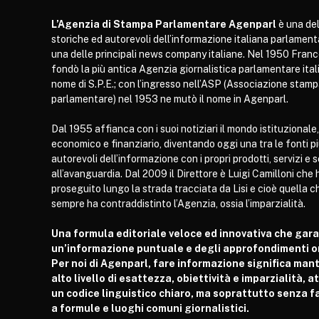
L’Agenzia di Stampa Parlamentare Agenparl
è una del
storiche ed autorevoli dell’informazione italiana parlament
una delle principali news company italiane. Nel 1950 Franc
fondò la più antica Agenzia giornalistica parlamentare itali
nome di S.P.E.; con l’ingresso nell’ASP (Associazione stam
parlamentare) nel 1953 ne mutò il nome in Agenparl.
Dal 1955 affianca con i suoi notiziari il mondo istituzionale,
economico e finanziario, diventando oggi una tra le fonti p
autorevoli dell’informazione con i propri prodotti, servizi e 
all’avanguardia. Dal 2009 il Direttore è Luigi Camilloni che 
proseguito lungo la strada tracciata da Lisi e cioè quella c
sempre ha contraddistinto l’Agenzia, ossia l’imparzialità.
Una formula editoriale veloce ed innovativa che gar
un’informazione puntuale e degli approfondimenti or
Per noi di Agenparl, fare informazione significa man
alto livello di esattezza, obiettività e imparzialità, 
un codice linguistico chiaro, ma soprattutto senza fa
a formule e luoghi comuni giornalistici.