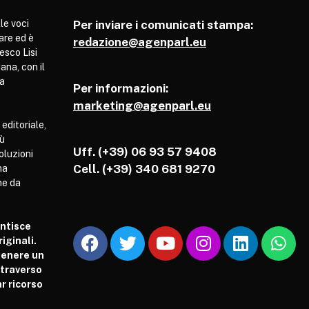
le voci
Per inviare i comunicati stampa:
are ed è
redazione@agenparl.eu
esco Lisi
ana, con il
pa
Per informazioni:
marketing@agenparl.eu
 editoriale,
iù
Uff. (+39) 06 93 57 9408
soluzioni
Cell.
(+39) 340 681 9270
ha
he da
antisce
iginali.
tenere un
attraverso
r ricorso