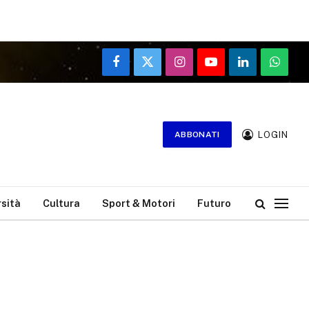
Facebook
X
Instagram
YouTube
LinkedIn
WhatsA
(Twitter)
LOGIN
ABBONATI
rsità
Cultura
Sport & Motori
Futuro