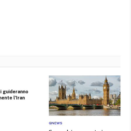
ri guideranno
nte l’Iran
GNEWS