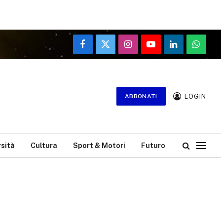
Facebook
X
Instagram
YouTube
LinkedIn
WhatsA
(Twitter)
LOGIN
ABBONATI
rsità
Cultura
Sport & Motori
Futuro