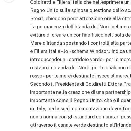
Coldiretti e Filiera Italia che nell’esprimere u
Regno Unito sulla spinosa questione dello sca
Brexit, chiedono pero’ attenzione ora alla ef
La permanenza dell’Irlanda del Nord nel merc
evitare di creare un confine fisico nell’isola d
Mare d’Irlanda spostando i controlli alla parte
e Filiera Italia – lo «schema Windsor» indica
introducendoun «corridoio verde» per le merci 
restano in Irlanda del Nord, per le quali non c
rosso» per le merci destinate invece al merca
Secondo il Presidente di Coldiretti Ettore Pr
importante nella creazione di una partnershi
importante come il Regno Unito, che è il qua
in Italy, ma la sua implementazione dovrà forn
non a norma con gli standard comunitari pos
attraverso il canale verde destinato all’Irland