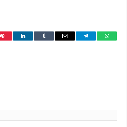
Pinterest
LinkedIn
Tumblr
Email
Telegram
WhatsAp