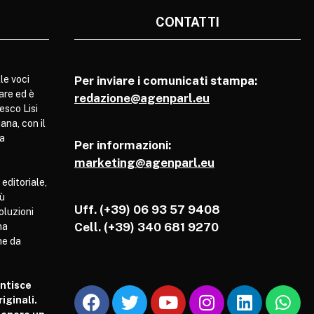
CONTATTI
le voci
Per inviare i comunicati stampa:
are ed è
redazione@agenparl.eu
esco Lisi
ana, con il
pa
Per informazioni:
marketing@agenparl.eu
 editoriale,
iù
Uff. (+39) 06 93 57 9408
soluzioni
Cell.
(+39) 340 681 9270
ha
he da
antisce
iginali.