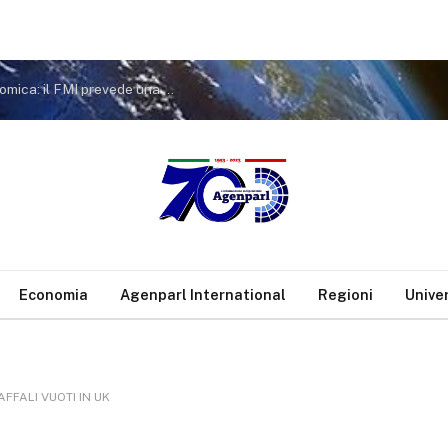
Siria, il ritorno dei rifugiati sostiene la ripresa economica: il FMI prevede una crescita a doppia cifra nel 2026
Economia
Agenparl International
Regioni
Unive
AFFALI VUOTI IN UK