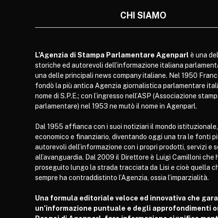
CHI SIAMO
L’Agenzia di Stampa Parlamentare Agenparl
è una del
storiche ed autorevoli dell’informazione italiana parlament
una delle principali news company italiane. Nel 1950 Franc
fondò la più antica Agenzia giornalistica parlamentare itali
nome di S.P.E.; con l’ingresso nell’ASP (Associazione stam
parlamentare) nel 1953 ne mutò il nome in Agenparl.
Dal 1955 affianca con i suoi notiziari il mondo istituzionale,
economico e finanziario, diventando oggi una tra le fonti p
autorevoli dell’informazione con i propri prodotti, servizi e 
all’avanguardia. Dal 2009 il Direttore è Luigi Camilloni che 
proseguito lungo la strada tracciata da Lisi e cioè quella c
sempre ha contraddistinto l’Agenzia, ossia l’imparzialità.
Una formula editoriale veloce ed innovativa che gar
un’informazione puntuale e degli approfondimenti or