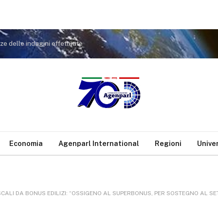
nze delle indagini effettuate
Economia
Agenparl International
Regioni
Unive
ALI DA BONUS EDILIZI: “OSSIGENO AL SUPERBONUS, PER SOSTEGNO AL SETTO