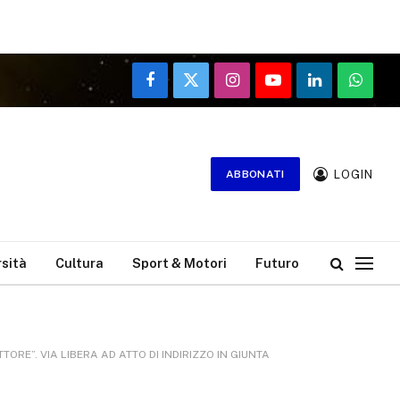
Facebook
X
Instagram
YouTube
LinkedIn
WhatsA
(Twitter)
LOGIN
ABBONATI
rsità
Cultura
Sport & Motori
Futuro
RE”. VIA LIBERA AD ATTO DI INDIRIZZO IN GIUNTA