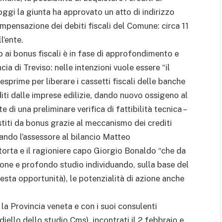
 oggi la giunta ha approvato un atto di indirizzo
mpensazione dei debiti fiscali del Comune: circa 11
l’ente.
o ai bonus fiscali è in fase di approfondimento e
cia di Treviso: nelle intenzioni vuole essere “il
esprime per liberare i cassetti fiscali delle banche
diti dalle imprese edilizie, dando nuovo ossigeno al
te di una preliminare verifica di fattibilità tecnica –
ssistiti da bonus grazie al meccanismo dei crediti
ziando l’assessore al bilancio Matteo
torta e il ragioniere capo Giorgio Bonaldo “che da
ne e profondo studio individuando, sulla base del
esta opportunità), le potenzialità di azione anche
n la Provincia veneta e con i suoi consulenti
ello dello studio Cms), incontrati il 2 febbraio e