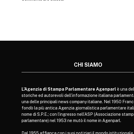
CHI SIAMO
L’Agenzia di Stampa Parlamentare Agenparl
è una del
storiche ed autorevoli dell’informazione italiana parlament
una delle principali news company italiane. Nel 1950 Franc
fondò la più antica Agenzia giornalistica parlamentare itali
nome di S.P.E.; con l’ingresso nell’ASP (Associazione stam
parlamentare) nel 1953 ne mutò il nome in Agenparl.
Dal 1955 affianca con i suoi notiziari il mondo istituzionale,