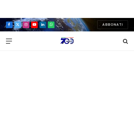
ABBONATI
Facebook
X
Instagram
YouTube
LinkedIn
WhatsApp
(Twitter)