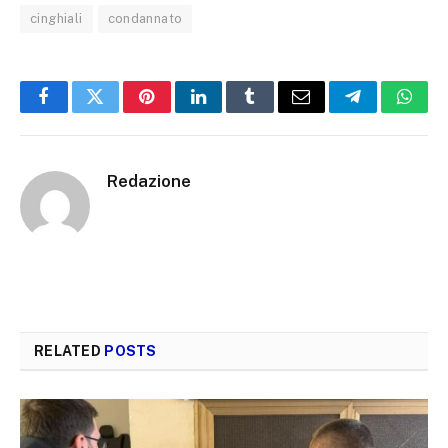
cinghiali
condannato
Facebook
Twitter
Pinterest
LinkedIn
Tumblr
Email
Telegram
What
Redazione
RELATED
POSTS