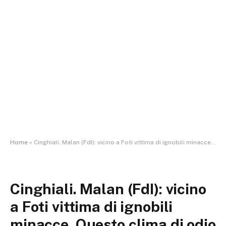
Home
»
Cinghiali. Malan (FdI): vicino a Foti vittima di ignobili minacce. Questo clima di odio va censurato e condannato
Cinghiali. Malan (FdI): vicino
a Foti vittima di ignobili
minacce. Questo clima di odio