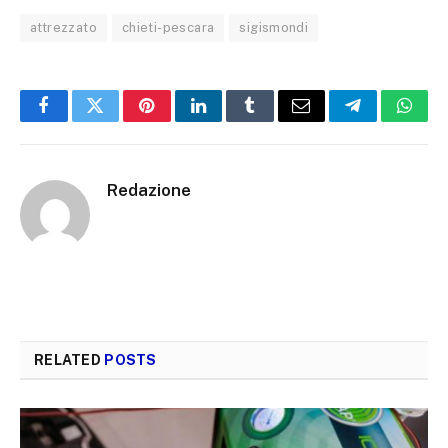
attrezzato
chieti-pescara
sigismondi
Facebook
Twitter
Pinterest
LinkedIn
Tumblr
Email
Telegram
What
Redazione
RELATED
POSTS