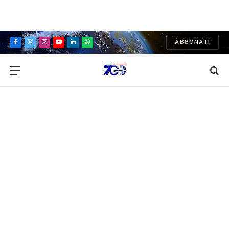
ABBONATI
Facebook
X
Instagram
YouTube
LinkedIn
WhatsApp
(Twitter)