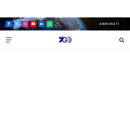
ABBONATI
Facebook
X
Instagram
YouTube
LinkedIn
WhatsApp
(Twitter)