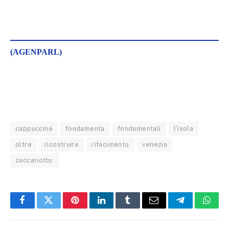
(AGENPARL)
cappuccine
fondamenta
fondamentali
l’isola
oltre
ricostruire
rifacimento
venezia
zaccariotto:
Facebook
Twitter
Pinterest
LinkedIn
Tumblr
Email
Telegram
What