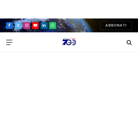
ABBONATI
Facebook
X
Instagram
YouTube
LinkedIn
WhatsApp
(Twitter)