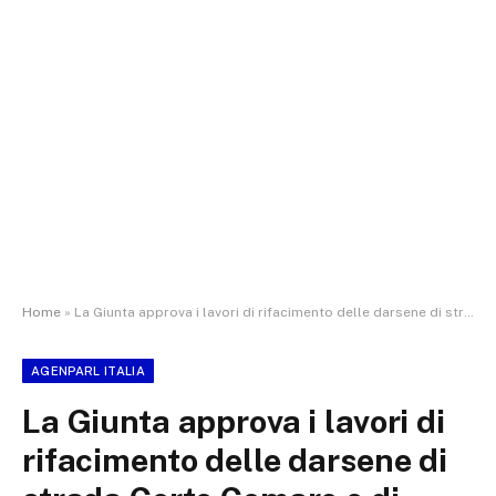
Home
»
La Giunta approva i lavori di rifacimento delle darsene di strada Corte Comare e di Fondamenta delle Cappuccine a Burano. Zaccariotto: “Oltre 1,2 milioni per ricostruire due strutture fondamentali per l’Isola”
AGENPARL ITALIA
La Giunta approva i lavori di
rifacimento delle darsene di