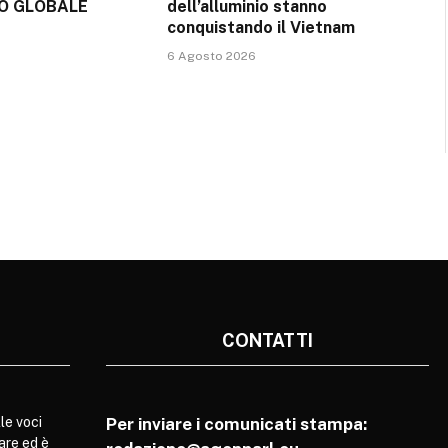
O GLOBALE
dell’alluminio stanno
conquistando il Vietnam
6 Agosto 2026
CONTATTI
le voci
Per inviare i comunicati stampa:
are ed è