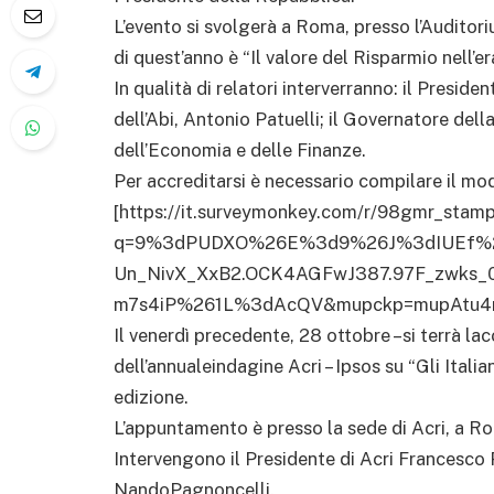
L’evento si svolgerà a Roma, presso l’Auditor
di quest’anno è “Il valore del Risparmio nell’er
In qualità di relatori interverranno: il Presid
dell’Abi, Antonio Patuelli; il Governatore della
dell’Economia e delle Finanze.
Per accreditarsi è necessario compilare il mod
[https://it.surveymonkey.com/r/98gmr_stampa]
q=9%3dPUDXO%26E%3d9%26J%3dIUEf%
Un_NivX_XxB2.OCK4AGFwJ387.97F_zwks_
m7s4iP%261L%3dAcQV&mupckp=mupAtu4
Il venerdì precedente, 28 ottobre –si terrà 
dell’annualeindagine Acri – Ipsos su “Gli Italia
edizione.
L’appuntamento è presso la sede di Acri, a Rom
Intervengono il Presidente di Acri Francesco 
NandoPagnoncelli.