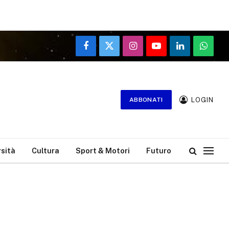
Facebook
X
Instagram
YouTube
LinkedIn
WhatsA
(Twitter)
LOGIN
ABBONATI
rsità
Cultura
Sport & Motori
Futuro