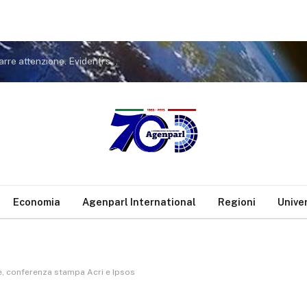
Covid. FdI a Conte: non tiri in ballo Meloni per distrarre attenzione. Evidenti sue responsabilità nella gestione pandemia
Economia
Agenparl International
Regioni
Unive
e, conferenza stampa Acri e Ipsos