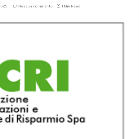
2023
Nessun commento
1 Min Read