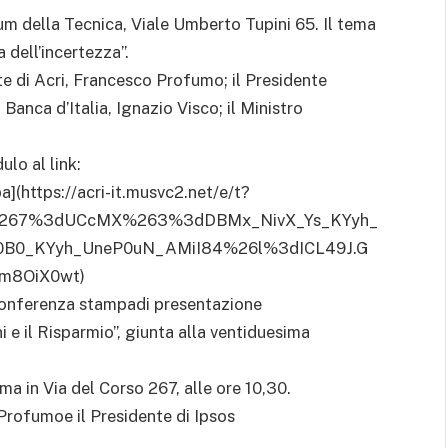
ium della Tecnica, Viale Umberto Tupini 65. Il tema
a dell’incertezza”.
ente di Acri, Francesco Profumo; il Presidente
 Banca d’Italia, Ignazio Visco; il Ministro
ulo al link:
(https://acri-it.musvc2.net/e/t?
267%3dUCcMX%263%3dDBMx_NivX_Ys_KYyh_
0B0_KYyh_UneP0uN_AMiI84%26l%3dICL49J.G
m8OiX0wt)
laconferenza stampadi presentazione
ni e il Risparmio”, giunta alla ventiduesima
a in Via del Corso 267, alle ore 10,30.
Profumoe il Presidente di Ipsos