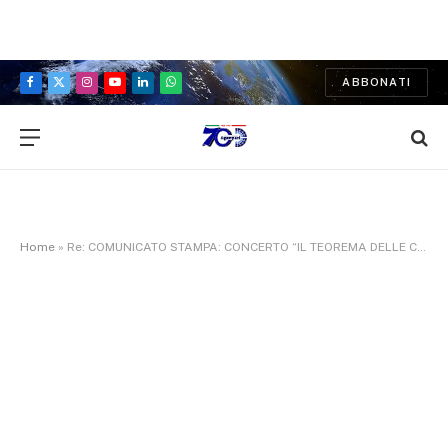
ABBONATI
Facebook
X
Instagram
YouTube
LinkedIn
WhatsApp
(Twitter)
Home
»
Re: COMUNICATO STAMPA: CONCERTO “IL TEOREMA DELLE COSE SEMPLICI”: LUNGOTEVERE AMMALIATO