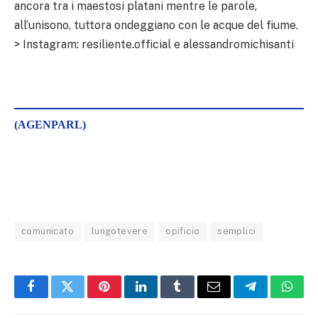
ancora tra i maestosi platani mentre le parole,
all’unisono, tuttora ondeggiano con le acque del fiume.
> Instagram: resiliente.official e alessandromichisanti
(AGENPARL)
comunicato
lungotevere
opificio
semplici
Facebook
Twitter
Pinterest
LinkedIn
Tumblr
Email
Telegram
What