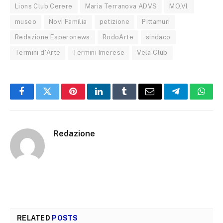
Lions Club Cerere
Maria Terranova ADVS
MO.VI.
museo
Novi Familia
petizione
Pittamuri
Redazione Esperonews
RodoArte
sindaco
Termini d'Arte
Termini Imerese
Vela Club
Facebook
Twitter
Pinterest
LinkedIn
Tumblr
Email
Telegram
What
Redazione
RELATED
POSTS