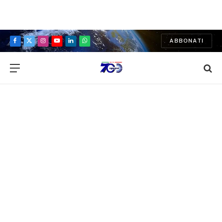
ABBONATI
Facebook
X
Instagram
YouTube
LinkedIn
WhatsApp
(Twitter)