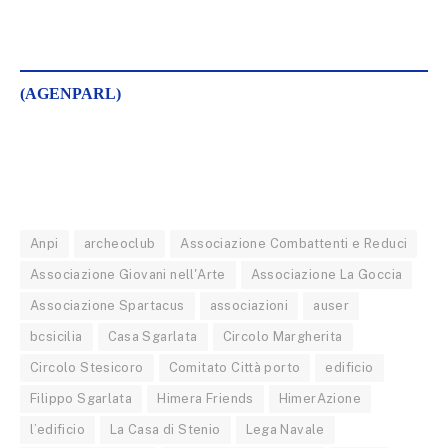
(AGENPARL)
Anpi
archeoclub
Associazione Combattenti e Reduci
Associazione Giovani nell'Arte
Associazione La Goccia
Associazione Spartacus
associazioni
auser
bcsicilia
Casa Sgarlata
Circolo Margherita
Circolo Stesicoro
Comitato Città porto
edificio
Filippo Sgarlata
Himera Friends
HimerAzione
l’edificio
La Casa di Stenio
Lega Navale