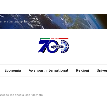
Covid. FdI a Conte: non tiri in ballo Meloni per distrarre attenzione. Evidenti sue responsabilità nella gestione pandemia
Economia
Agenparl International
Regioni
Unive
 Greece, Indonesia, and Vietnam