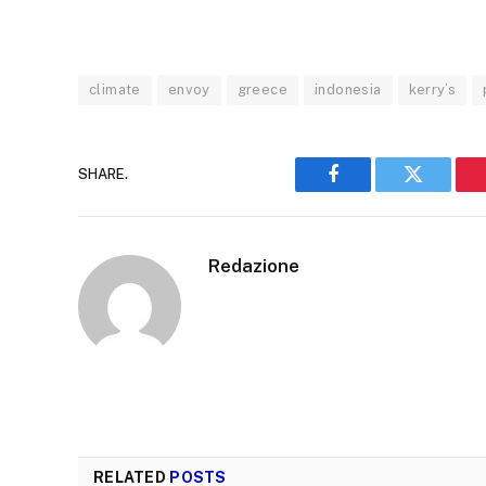
climate
envoy
greece
indonesia
kerry’s
SHARE.
Facebook
Twitter
Redazione
RELATED
POSTS