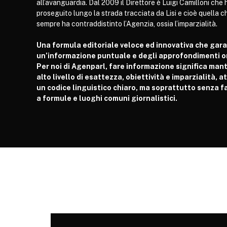
all’avanguardia. Dal 2009 il Direttore è Luigi Camilloni che 
proseguito lungo la strada tracciata da Lisi e cioè quella c
sempre ha contraddistinto l’Agenzia, ossia l’imparzialità.
Una formula editoriale veloce ed innovativa che gar
un’informazione puntuale e degli approfondimenti or
Per noi di Agenparl, fare informazione significa man
alto livello di esattezza, obiettività e imparzialità, 
un codice linguistico chiaro, ma soprattutto senza fa
a formule e luoghi comuni giornalistici.