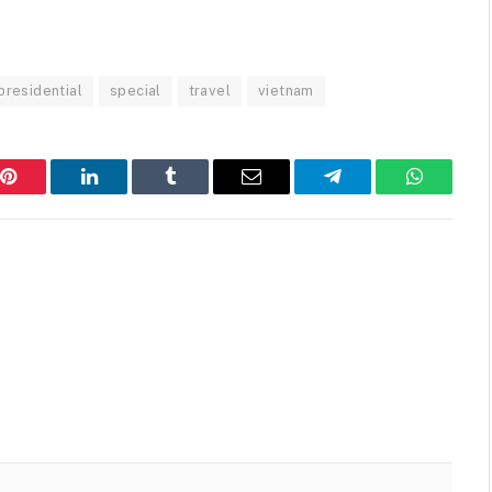
presidential
special
travel
vietnam
Pinterest
LinkedIn
Tumblr
Email
Telegram
WhatsAp