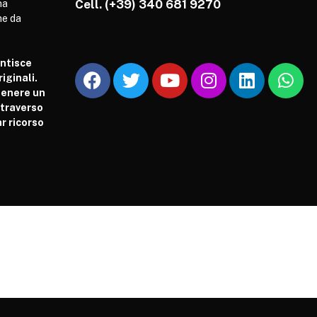
Cell.
(+39) 340 681 9270
ha
he da
antisce
iginali.
tenere un
attraverso
r ricorso