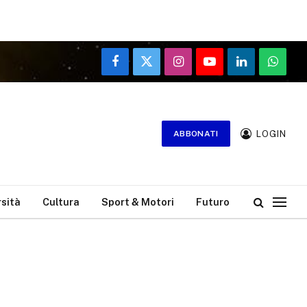
Facebook
X
Instagram
YouTube
LinkedIn
WhatsA
(Twitter)
LOGIN
ABBONATI
rsità
Cultura
Sport & Motori
Futuro