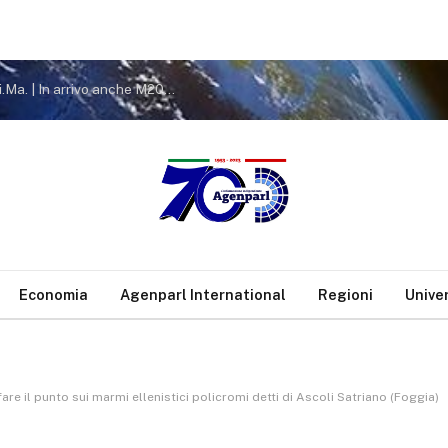
Marginone Live Fest: grande festa al Circolo Fo.Ri.Ma. | In arrivo anche M20 con Molella e Shorty || Comunicato stampa e foto
Economia
Agenparl International
Regioni
Unive
re il punto sui marmi ellenistici policromi detti di Ascoli Satriano (Foggia)