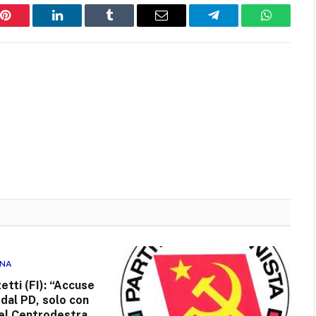
Pinterest
LinkedIn
Tumblr
Email
Telegram
WhatsAp
RNA
etti (FI): “Accuse
i dal PD, solo con
nel Centrodestra