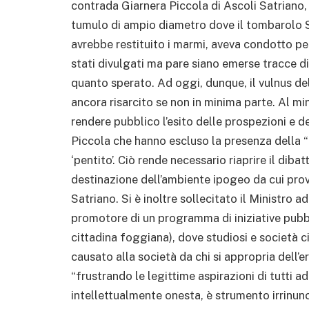
contrada Giarnera Piccola di Ascoli Satriano, n
tumulo di ampio diametro dove il tombarolo S
avrebbe restituito i marmi, aveva condotto per
stati divulgati ma pare siano emerse tracce d
quanto sperato. Ad oggi, dunque, il vulnus de
ancora risarcito se non in minima parte. Al mi
rendere pubblico l’esito delle prospezioni e 
Piccola che hanno escluso la presenza della 
‘pentito’. Ciò rende necessario riaprire il dibat
destinazione dell’ambiente ipogeo da cui prov
Satriano. Si è inoltre sollecitato il Ministro 
promotore di un programma di iniziative pubbl
cittadina foggiana), dove studiosi e società 
causato alla società da chi si appropria dell’er
“frustrando le legittime aspirazioni di tutti 
intellettualmente onesta, è strumento irrinunciab