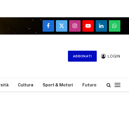
Facebook
X
Instagram
YouTube
LinkedIn
WhatsA
(Twitter)
LOGIN
ABBONATI
rsità
Cultura
Sport & Motori
Futuro