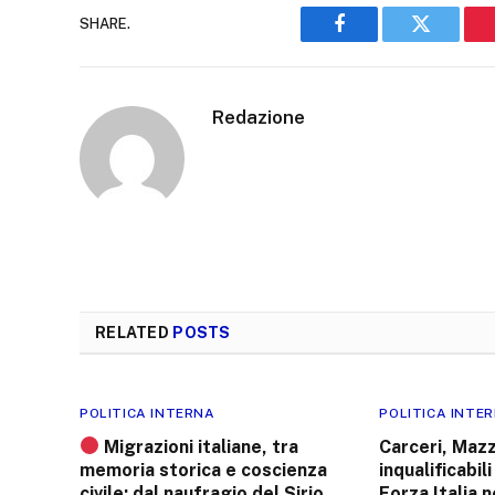
SHARE.
Facebook
Twitter
Redazione
RELATED
POSTS
POLITICA INTERNA
POLITICA INTE
Migrazioni italiane, tra
Carceri, Mazz
memoria storica e coscienza
inqualificabil
civile: dal naufragio del Sirio
Forza Italia 