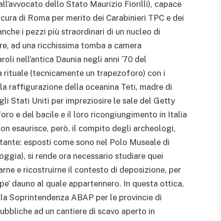
all’avvocato dello Stato Maurizio Fiorilli), capace
ocura di Roma per merito dei Carabinieri TPC e dei
che i pezzi più straordinari di un nucleo di
pare, ad una ricchissima tomba a camera
oli nell’antica Daunia negli anni ’70 del
rituale (tecnicamente un trapezoforo) con i
 la raffigurazione della oceanina Teti, madre di
gli Stati Uniti per impreziosire le sale del Getty
ro e del bacile e il loro ricongiungimento in Italia
non esaurisce, però, il compito degli archeologi,
rtante: esposti come sono nel Polo Museale di
ggia), si rende ora necessario studiare quei
rne e ricostruirne il contesto di deposizione, per
cipe’ dauno al quale appartennero. In questa ottica,
la Soprintendenza ABAP per le provincie di
bbliche ad un cantiere di scavo aperto in