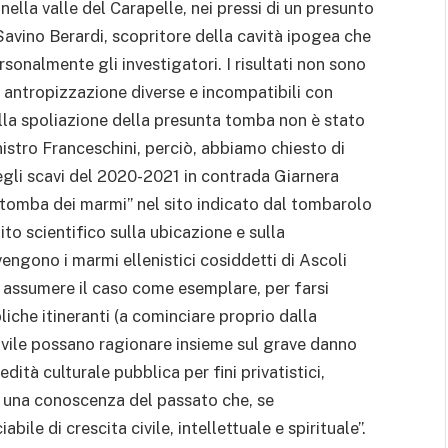
ella valle del Carapelle, nei pressi di un presunto
avino Berardi, scopritore della cavità ipogea che
sonalmente gli investigatori. I risultati non sono
i antropizzazione diverse e incompatibili con
lla spoliazione della presunta tomba non è stato
nistro Franceschini, perciò, abbiamo chiesto di
degli scavi del 2020-2021 in contrada Giarnera
“tomba dei marmi” nel sito indicato dal tombarolo
tito scientifico sulla ubicazione e sulla
engono i marmi ellenistici cosiddetti di Ascoli
ad assumere il caso come esemplare, per farsi
iche itineranti (a cominciare proprio dalla
civile possano ragionare insieme sul grave danno
edità culturale pubblica per fini privatistici,
ad una conoscenza del passato che, se
ile di crescita civile, intellettuale e spirituale”.