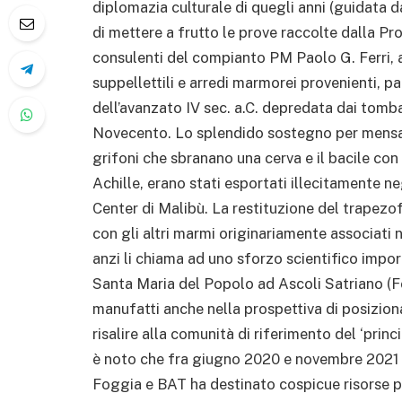
diplomazia culturale di quegli anni (guidata d
di mettere a frutto le prove raccolte dalla Pr
consulenti del compianto PM Paolo G. Ferri, an
suppellettili e arredi marmorei provenienti, 
dell’avanzato IV sec. a.C. depredata dai tombar
Novecento. Lo splendido sostegno per mensa 
grifoni che sbranano una cerva e il bacile con
Achille, erano stati esportati illecitamente ne
Center di Malibù. La restituzione del trapezofo
con gli altri marmi originariamente associati 
anzi li chiama ad uno sforzo scientifico impo
Santa Maria del Popolo ad Ascoli Satriano (Fo
manufatti anche nella prospettiva di posiziona
risalire alla comunità di riferimento del ‘prin
è noto che fra giugno 2020 e novembre 2021 
Foggia e BAT ha destinato cospicue risorse pu