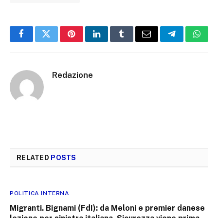
Facebook
Twitter
Pinterest
LinkedIn
Tumblr
Email
Telegram
What
Redazione
RELATED
POSTS
POLITICA INTERNA
Migranti. Bignami (FdI): da Meloni e premier danese