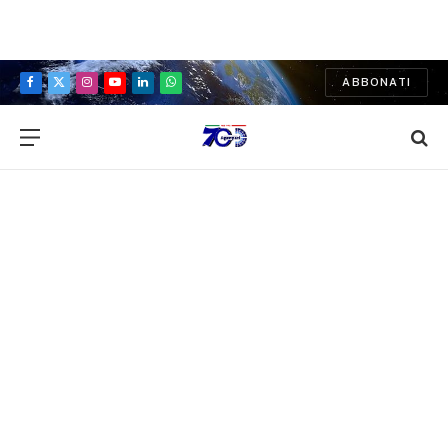
ABBONATI
Facebook
X
Instagram
YouTube
LinkedIn
WhatsApp
(Twitter)