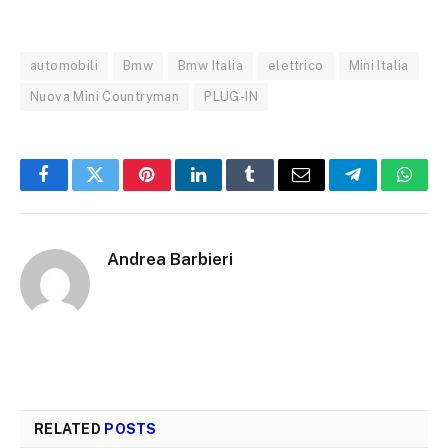
automobili
Bmw
Bmw Italia
elettrico
Mini Italia
Nuova Mini Countryman
PLUG-IN
Facebook
Twitter
Pinterest
LinkedIn
Tumblr
Email
Telegram
What
Andrea Barbieri
RELATED
POSTS