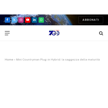
ABBONATI
Facebook
X
Instagram
YouTube
LinkedIn
WhatsApp
(Twitter)
Home
»
Mini Countryman Plug-in Hybrid: la saggezza della maturità