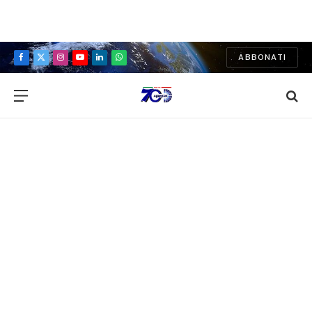
ABBONATI
Facebook
X
Instagram
YouTube
LinkedIn
WhatsApp
(Twitter)