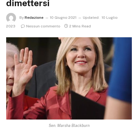
dimettersi
By
Redazione
10 Giugno 2021
Updated:
10 Luglio
2023
Nessun commento
2 Mins Read
Sen. Marsha Blackburn