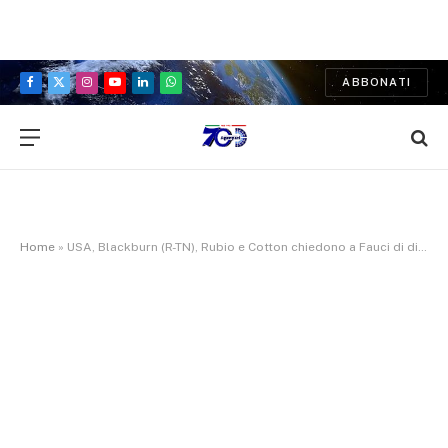
ABBONATI
Facebook
X
Instagram
YouTube
LinkedIn
WhatsApp
(Twitter)
Home
»
USA, Blackburn (R-TN), Rubio e Cotton chiedono a Fauci di dimettersi