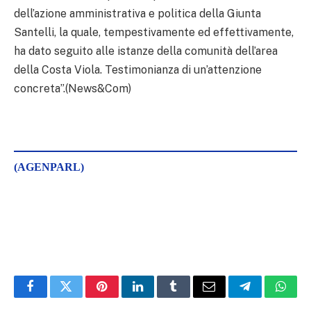
dell’azione amministrativa e politica della Giunta
Santelli, la quale, tempestivamente ed effettivamente,
ha dato seguito alle istanze della comunità dell’area
della Costa Viola. Testimonianza di un’attenzione
concreta”.(News&Com)
(AGENPARL)
Facebook
Twitter
Pinterest
LinkedIn
Tumblr
Email
Telegram
What