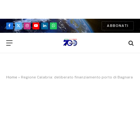
ABBONATI
Facebook
X
Instagram
YouTube
LinkedIn
WhatsApp
(Twitter)
Home
»
Regione Calabria: deliberato finanziamento porto di Bagnara