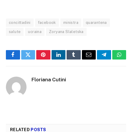
concittadini
facebook
ministra
quarantena
salute
ucraina
Zoryana Slaletska
Facebook
Twitter
Pinterest
LinkedIn
Tumblr
Email
Telegram
What
Floriana Cutini
RELATED
POSTS