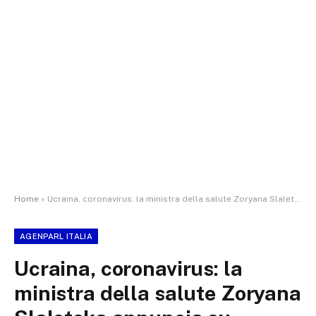
Home
»
Ucraina, coronavirus: la ministra della salute Zoryana Slaletska annuncia su Facebook che trascorrerà la quarantena con i suoi concittadini
AGENPARL ITALIA
Ucraina, coronavirus: la
ministra della salute Zoryana