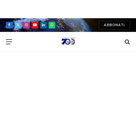
ABBONATI
Facebook
X
Instagram
YouTube
LinkedIn
WhatsApp
(Twitter)