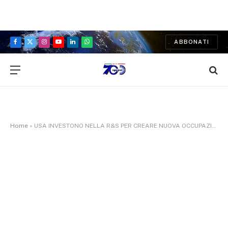
ABBONATI
Facebook
X
Instagram
YouTube
LinkedIn
WhatsApp
(Twitter)
Home
»
USA INVESTONO NELLA R&S PER CREARE NUOVA OCCUPAZIONE