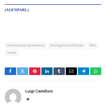
(AGENPARL)
informazione quantistica
Intelligenza artificiale
R&S
trump
Facebook
Twitter
Pinterest
LinkedIn
Tumblr
Email
Telegram
What
Luigi Camilloni
Website