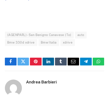
(AGENPARL) - San Benigno Canavese (To)
auto
Bmw 330d xdrive
Bmw Italia
xdrive
Facebook
Twitter
Pinterest
LinkedIn
Tumblr
Email
Telegram
What
Andrea Barbieri