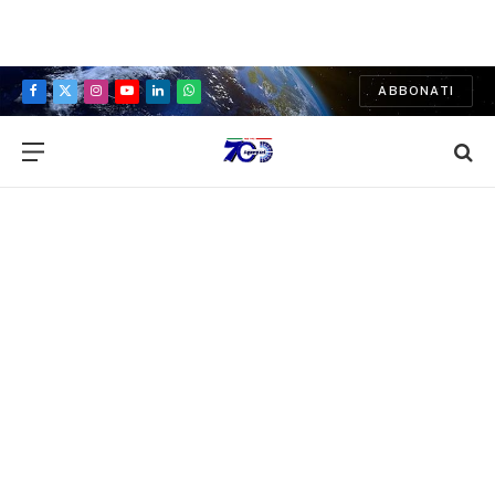
ABBONATI
Facebook
X
Instagram
YouTube
LinkedIn
WhatsApp
(Twitter)