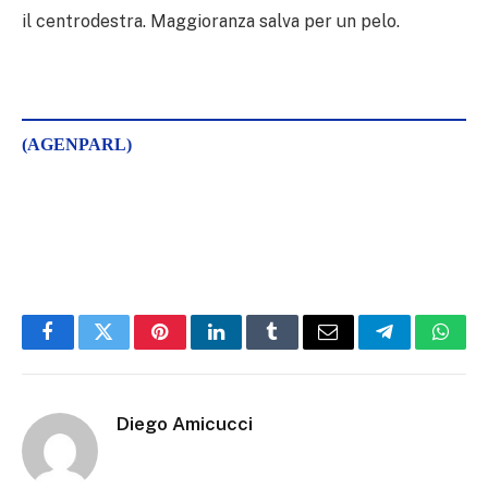
il centrodestra. Maggioranza salva per un pelo.
(AGENPARL)
Facebook
Twitter
Pinterest
LinkedIn
Tumblr
Email
Telegram
What
Diego Amicucci