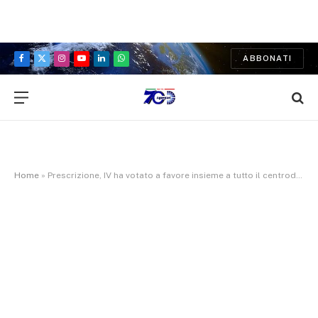
ABBONATI
Facebook
X
Instagram
YouTube
LinkedIn
WhatsApp
(Twitter)
Home
»
Prescrizione, IV ha votato a favore insieme a tutto il centrodestra