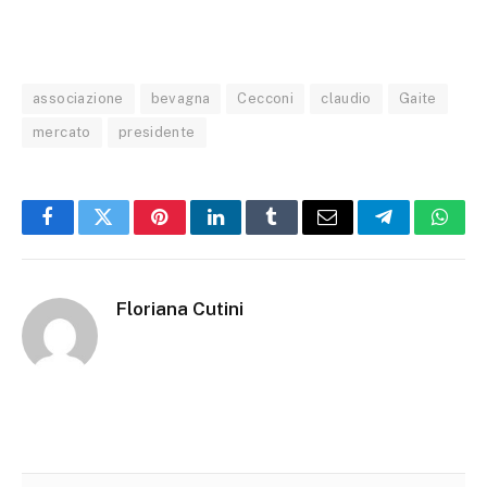
associazione
bevagna
Cecconi
claudio
Gaite
mercato
presidente
Facebook
Twitter
Pinterest
LinkedIn
Tumblr
Email
Telegram
What
Floriana Cutini