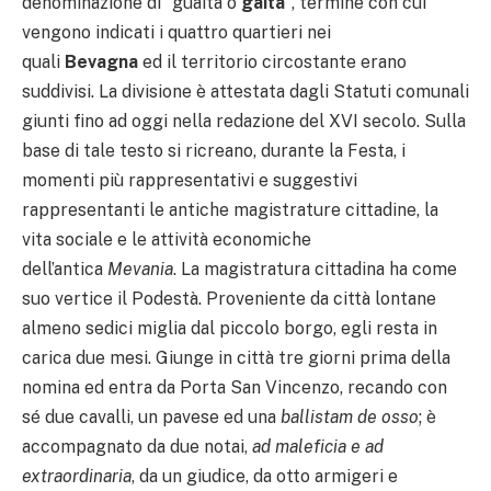
denominazione di “guaita o
gaita
“, termine con cui
vengono indicati i quattro quartieri nei
quali
Bevagna
ed il territorio circostante erano
suddivisi. La divisione è attestata dagli Statuti comunali
giunti fino ad oggi nella redazione del XVI secolo. Sulla
base di tale testo si ricreano, durante la Festa, i
momenti più rappresentativi e suggestivi
rappresentanti le antiche magistrature cittadine, la
vita sociale e le attività economiche
dell’antica
Mevania
. La magistratura cittadina ha come
suo vertice il Podestà. Proveniente da città lontane
almeno sedici miglia dal piccolo borgo, egli resta in
carica due mesi. Giunge in città tre giorni prima della
nomina ed entra da Porta San Vincenzo, recando con
sé due cavalli, un pavese ed una
ballistam de osso
; è
accompagnato da due notai,
ad maleficia e ad
extraordinaria
, da un giudice, da otto armigeri e