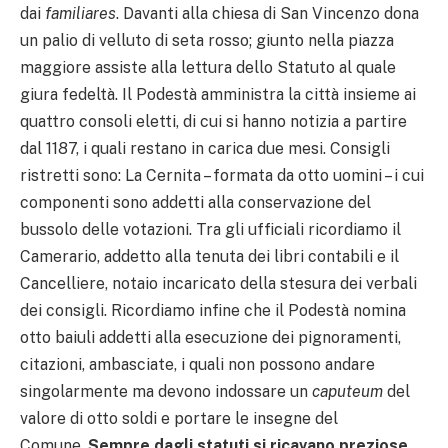
dai
familiares
. Davanti alla chiesa di San Vincenzo dona
un palio di velluto di seta rosso; giunto nella piazza
maggiore assiste alla lettura dello Statuto al quale
giura fedeltà. Il Podestà amministra la città insieme ai
quattro consoli eletti, di cui si hanno notizia a partire
dal 1187, i quali restano in carica due mesi. Consigli
ristretti sono: La Cernita – formata da otto uomini – i cui
componenti sono addetti alla conservazione del
bussolo delle votazioni. Tra gli ufficiali ricordiamo il
Camerario, addetto alla tenuta dei libri contabili e il
Cancelliere, notaio incaricato della stesura dei verbali
dei consigli. Ricordiamo infine che il Podestà nomina
otto baiuli addetti alla esecuzione dei pignoramenti,
citazioni, ambasciate, i quali non possono andare
singolarmente ma devono indossare un
caputeum
del
valore di otto soldi e portare le insegne del
Comune.
Sempre dagli statuti si ricavano preziose