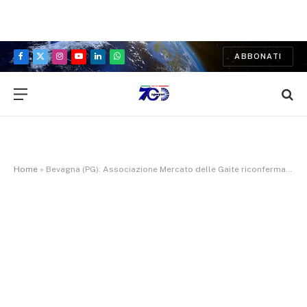
ABBONATI
Facebook
X
Instagram
YouTube
LinkedIn
WhatsApp
(Twitter)
Home
»
Bevagna (PG): Associazione Mercato delle Gaite riconfermato presidente il dottor Claudio Cecconi