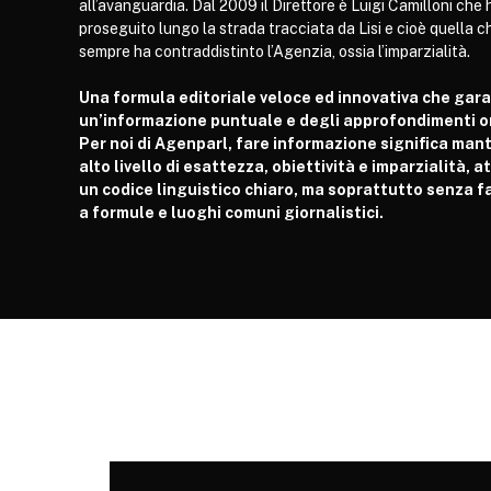
all’avanguardia. Dal 2009 il Direttore è Luigi Camilloni che 
proseguito lungo la strada tracciata da Lisi e cioè quella c
sempre ha contraddistinto l’Agenzia, ossia l’imparzialità.
Una formula editoriale veloce ed innovativa che gar
un’informazione puntuale e degli approfondimenti or
Per noi di Agenparl, fare informazione significa man
alto livello di esattezza, obiettività e imparzialità, 
un codice linguistico chiaro, ma soprattutto senza fa
a formule e luoghi comuni giornalistici.