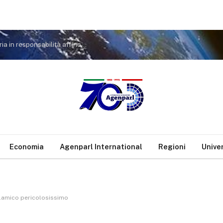
Strage Marcinelle. Testa (FDI): trasformare memoria in responsabilità affinché tragedia simile non accada più
Economia
Agenparl International
Regioni
Unive
islamico pericolosissimo