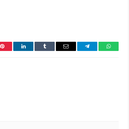
Pinterest
LinkedIn
Tumblr
Email
Telegram
WhatsAp