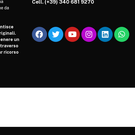
Cell.
(+39) 340 681 9270
ha
he da
antisce
iginali.
tenere un
attraverso
r ricorso