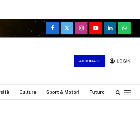
Facebook
X
Instagram
YouTube
LinkedIn
WhatsA
(Twitter)
LOGIN
ABBONATI
rsità
Cultura
Sport & Motori
Futuro