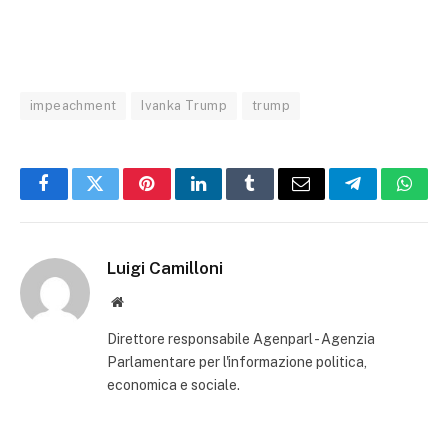
impeachment
Ivanka Trump
trump
Facebook
Twitter
Pinterest
LinkedIn
Tumblr
Email
Telegram
What
Luigi Camilloni
Website
Direttore responsabile Agenparl - Agenzia
Parlamentare per l'informazione politica,
economica e sociale.