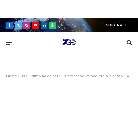
ABBONATI
Facebook
X
Instagram
YouTube
LinkedIn
WhatsApp
(Twitter)
Home
»
Usa, Trump ha chiesto un processo immediato al Senato. La figlia Ivanka: «Mio padre è elettrizzato come lo sono i 63 milioni di americani che lo hanno votato»